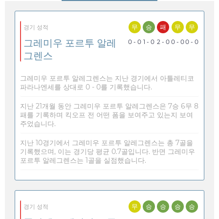
무
승
패
무
무
경기 성적
그레미우 포르투 알레
0 - 0
1 - 0
2 - 0
0 - 0
0 - 0
그렌스
그레미우 포르투 알레그렌스는 지난 경기에서 아틀레티코
파라나엔세를 상대로 0 - 0를 기록했습니다.
지난 21개월 동안 그레미우 포르투 알레그렌스은 7승 6무 8
패를 기록하며 킥오프 전 어떤 폼을 보여주고 있는지 보여
주었습니다.
지난 10경기에서 그레미우 포르투 알레그렌스는 총 7골을
기록했으며, 이는 경기당 평균 0.7골입니다. 반면 그레미우
포르투 알레그렌스는 1골을 실점했습니다.
무
승
승
승
승
경기 성적