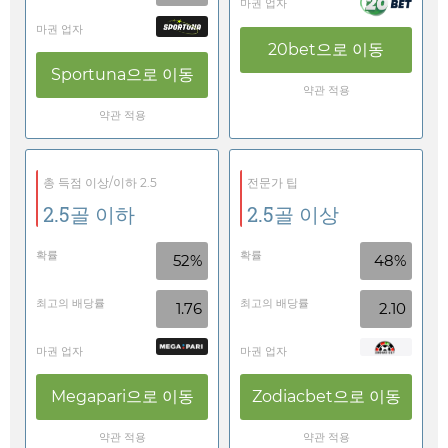
마권 업자
마권 업자
20bet
으로 이동
Sportuna
으로 이동
약관 적용
약관 적용
총 득점 이상/이하 2.5
전문가 팁
2.5골 이하
2.5골 이상
확률
확률
52%
48%
최고의 배당률
최고의 배당률
1.76
2.10
마권 업자
마권 업자
Megapari
으로 이동
Zodiacbet
으로 이동
약관 적용
약관 적용