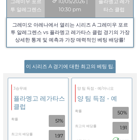
그레미우 포르
10/05/2026
|
플라멩고 레가
투 알레그렌스
10:30 pm
타스 클럽
그레미오 아레나에서 열리는 시리즈 A 그레미우 포르
투 알레그렌스 vs 플라멩고 레가타스 클럽 경기의 가장
상세한 통계 및 예측과 가장 매력적인 베팅 배당률!
이 시리즈 A 경기에 대한 최고의 베팅 팁.
3승무패
양 팀 득점 - 예/아니요
플라멩고 레가타스
양 팀 득점 - 예
클럽
확률
50%
확률
51%
최고의 배당률
1.91
최고의 배당률
1.97