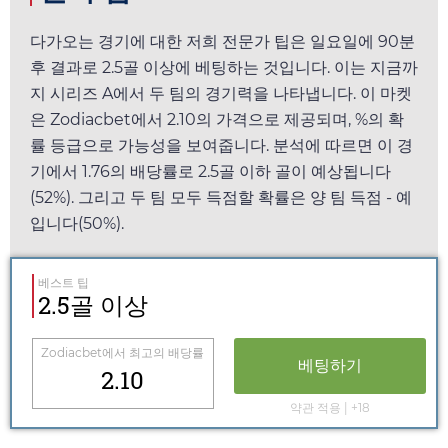
다가오는 경기에 대한 저희 전문가 팁은
일요일
에 90분
후 결과로 2.5골 이상에 베팅하는 것입니다. 이는 지금까
지 시리즈 A에서 두 팀의 경기력을 나타냅니다. 이 마켓
은
Zodiacbet
에서
2.10
의 가격으로 제공되며, %의 확
률 등급으로 가능성을 보여줍니다. 분석에 따르면 이 경
기에서
1.76
의 배당률로 2.5골 이하 골이 예상됩니다
(52%). 그리고 두 팀 모두 득점할 확률은 양 팀 득점 - 예
입니다(50%).
베스트 팁
2.5골 이상
Zodiacbet
에서 최고의 배당률
베팅하기
2.10
약관 적용 | +18