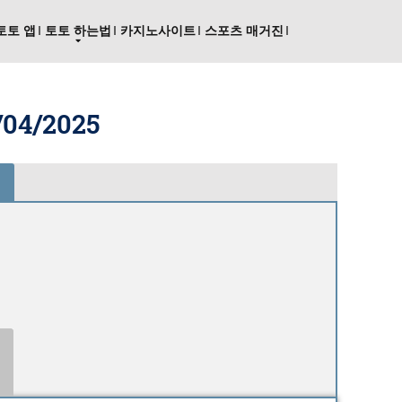
토토 앱
토토 하는법
카지노사이트
스포츠 매거진
/04/2025