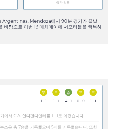
약관 적용
s Argentinas, Mendoza에서 90분 경기가 끝날
을 바탕으로 이번 13 매치데이에 서포터들을 행복하
무
무
승
무
무
1 - 1
1 - 1
4 - 1
0 - 0
1 - 1
서 C.A. 인디펜디엔테를 1 - 1로 이겼습니다.
누스은 총 7승을 기록했으며 5패를 기록했습니다. 또한