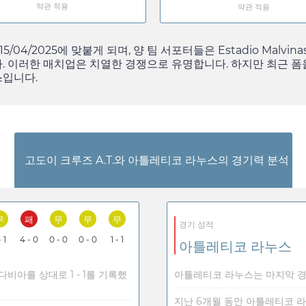
약관 적용
약관 적용
15/04/2025
에 맞붙게 되며, 양 팀 서포터들은 Estadio Malvina
. 이러한 매치업은 치열한 경쟁으로 유명합니다. 하지만 최근 폼
스입니다.
고도이 크루즈 A.T.와 아틀레티코 라누스의 경기력 분석
무
패
무
무
무
경기 성적
- 1
4 - 0
0 - 0
0 - 0
1 - 1
아틀레티코 라누스
비아를 상대로 1 - 1를 기록했
아틀레티코 라누스는 마지막 경기에
지난 6개월 동안 아틀레티코 라