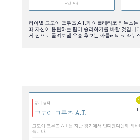
약관 적용
라이벌 고도이 크루즈 A.T.과 아틀레티코 라누스는
때 자신이 응원하는 팀이 승리하기를 바랄 것입니다
게 집으로 돌려보낼 우승 후보는 아틀레티코 라누
경기 성적
1 
고도이 크루즈 A.T.
고도이 크루즈 A.T.는 지난 경기에서 인디펜디엔테 리바다
습니다.