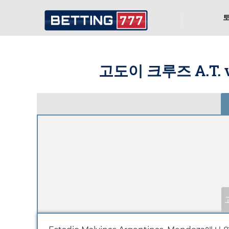
고도이 크루즈 A.T.