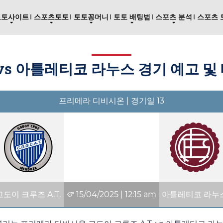
토토사이트
스포츠토토
토토꽁머니
토토 배팅법
스포츠 분석
스포츠 
 vs 아틀레티코 라누스 경기 예고 및 
프리메라 디비시온 | 경기일 13
고도이 크루즈 A.T.
15/04/2025
|
12:15 am
아틀레티코 라누