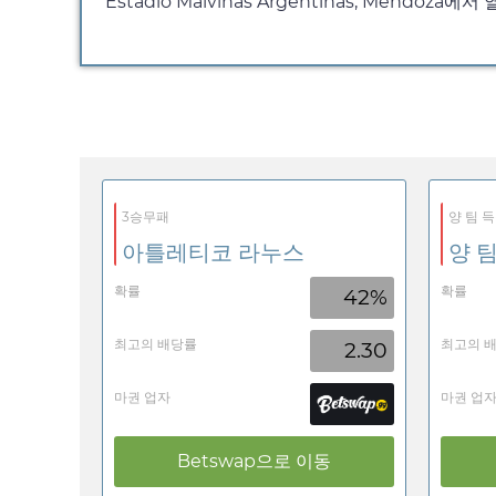
Estadio Malvinas Argentinas, Men
3승무패
양 팀 득
아틀레티코 라누스
양 팀
확률
확률
42%
최고의 배당률
최고의 
2.30
마권 업자
마권 업
Betswap
으로 이동