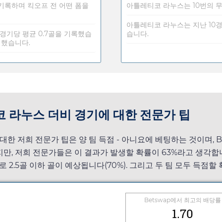
를 기록하며 킥오프 전 어떤 폼을
아틀레티코 라누스는 10번의 
아틀레티코 라누스는 지난 10경
 경기당 평균 0.7골을 기록했습
습니다.
점했습니다.
티코 라누스 더비 경기에 대한 전문가 팁
대한 저희 전문가 팁은 양 팀 득점 - 아니요에 베팅하는 것이며,
B
만, 저희 전문가들은 이 결과가 발생할 확률이 63%라고 생각합니
 2.5골 이하 골이 예상됩니다(70%). 그리고 두 팀 모두 득점할 
Betswap
에서 최고의 배당률
1.70