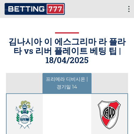
김나시아 이 에스그리마 라 플라
타 vs 리버 플레이트 베팅 팁 |
18/04/2025
프리메라 디비시온 |
경기일 14