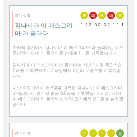
무
패
무
패
무
경기 성적
김나시아 이 에스그리
1 - 1
2 - 0
0 - 0
2 - 1
1 - 1
마 라 플라타
마지막 경기에서 김나시아 이 에스그리마 라 플라타는 에스
투디안테스 데 라 플라타를 상대로 1 - 1를 기록했습니다.
김나시아 이 에스그리마 라 플라타는 지난 6개월 동안 5승
11패를 기록했으며, 그 과정에서 6번의 무승부를 기록했습
니다.
지난 10경기에서 총 8골을 기록한 김나시아 이 에스그리마
라 플라타는 경기당 평균 0.8골을 기록했습니다. 김나시아
이 에스그리마 라 플라타는 해당 경기에서 총 2골을 실점했
습니다.
무
무
무
무
승
경기 성적