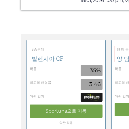
18/01/2026
1:00 pm
,
3승무패
양 팀 득
발렌시아 CF
양 팀
확률
확률
35%
최고의 배당률
최고의 
3.46
마권 업자
마권 업
Sportuna
으로 이동
약관 적용