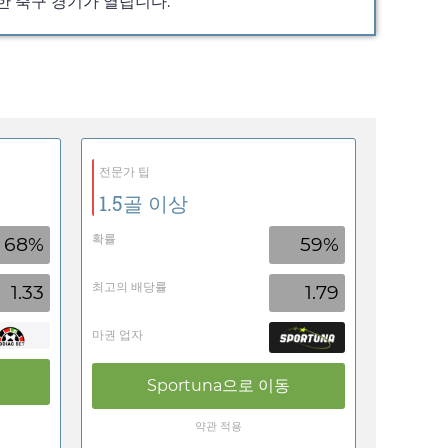
진한 축구 경기가 열립니다.
전문가 팁
1.5골 이상
확률
68%
59%
최고의 배당률
1.33
1.79
마권 업자
Sportuna
으로 이동
약관 적용