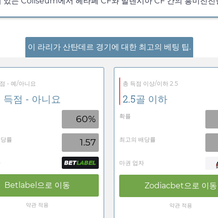
 에 있는 Coliseum에서 헤타페 CF와 발렌시아 CF 간의 흥미진
이 라리가 산탄데르 경기에 대한 최고의 베팅 팁.
점 - 예/아니요
총 득점 이상/이하 2.5
 득점 - 아니요
2.5골 이하
확률
60%
배당률
최고의 배당률
1.57
자
마권 업자
Betlabel
으로 이동
Zodiacbet
으로 이동
약관 적용
약관 적용