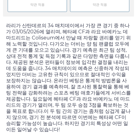
약관 적용
약관 적용
라리가 산탄데르의 34 매치데이에서 가장 큰 경기 중 하나
가
03/05/2026
에 열리며, 헤타페 CF과 라요 바예카노 데
마드리드는 Coliseum에서 만날 때 자랑할 권리를 얻기 위
해 노력할 것입니다. 다가오는 더비는 양 팀 팬클럽 모두에
게 큰 기대를 모으고 있습니다. 경기 예측은 최근 팀 성적,
상대 전적 통계 및 득점 기록과 같은 다양한 측면을 다룹니
다. 제공된 분석은 펀터들이 정보에 입각한 결정을 내리는
데 도움을 줍니다. 34 매치데이의 예측은 신중하게 작성되
었지만 더비는 고유한 규칙이 있으므로 절대적인 수익을
보장하지는 않습니다. 온라인 베팅은 통계적 방법론을 사
용하여 경기 결과를 예측하며, 잘 조사된 통찰력을 통해 베
팅 전략을 강화하려는 스포츠 베팅 애호가들에게 서비스를
제공합니다.
일요일
에 헤타페 CF과 라요 바예카노 데 마드
리드의 경기가 열리며, 두 팀 모두 승점 3점을 확보하는 것
을 목표로 합니다.이 두 팀 간의 경기는 좀처럼 싱겁게 끝나
지 않으며, 경기 전 분석에 따르면 이번에는 헤타페 CF이
승리할 가능성이 높습니다. 하지만 경기의 특성상 어떤 일
이든 일어날 수 있습니다!