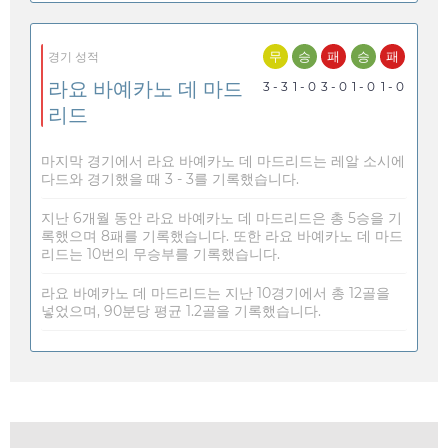
무
승
패
승
패
경기 성적
라요 바예카노 데 마드
3 - 3
1 - 0
3 - 0
1 - 0
1 - 0
리드
마지막 경기에서 라요 바예카노 데 마드리드는 레알 소시에
다드와 경기했을 때 3 - 3를 기록했습니다.
지난 6개월 동안 라요 바예카노 데 마드리드은 총 5승을 기
록했으며 8패를 기록했습니다. 또한 라요 바예카노 데 마드
리드는 10번의 무승부를 기록했습니다.
라요 바예카노 데 마드리드는 지난 10경기에서 총 12골을
넣었으며, 90분당 평균 1.2골을 기록했습니다.