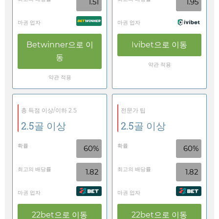
1.51
1.95
마권 업자
마권 업자
Betwinner
으로 이
Ivibet
으로 이동
동
약관 적용
약관 적용
총 득점 이상/이하 2.5
전문가 팁
2.5골 이상
2.5골 이상
확률
확률
60%
60%
최고의 배당률
최고의 배당률
1.82
1.82
마권 업자
마권 업자
22bet
으로 이동
22bet
으로 이동