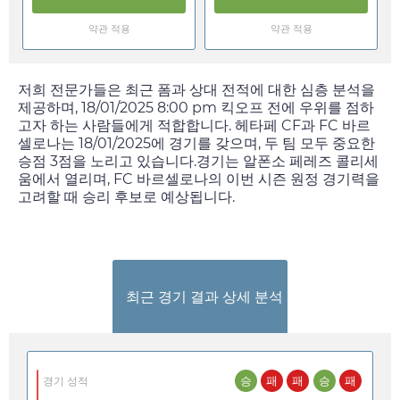
약관 적용
약관 적용
저희 전문가들은 최근 폼과 상대 전적에 대한 심층 분석을
제공하며,
18/01/2025 8:00 pm
킥오프 전에 우위를 점하
고자 하는 사람들에게 적합합니다. 헤타페 CF과 FC 바르
셀로나는
18/01/2025
에 경기를 갖으며, 두 팀 모두 중요한
승점 3점을 노리고 있습니다.경기는 알폰소 페레즈 콜리세
움에서 열리며, FC 바르셀로나의 이번 시즌 원정 경기력을
고려할 때 승리 후보로 예상됩니다.
최근 경기 결과 상세 분석
승
패
패
승
패
경기 성적