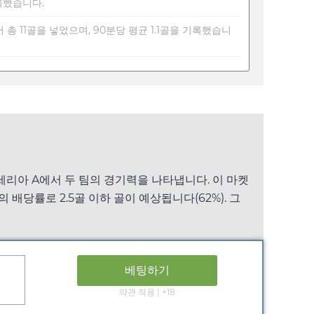
록했습니다.
 총 11골을 넣었으며, 90분당 평균 1.1골을 기록했습니
 세리아 A에서 두 팀의 경기력을 나타냅니다. 이 마켓
의 배당률로 2.5골 이하 골이 예상됩니다(62%). 그
베팅하기
약관 적용 | +18