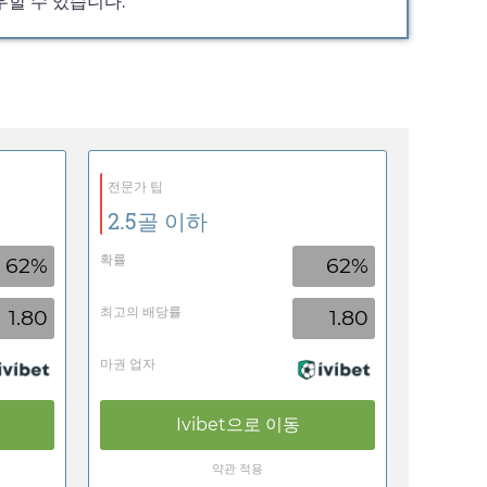
좌우할 수 있습니다.
전문가 팁
2.5골 이하
확률
62%
62%
최고의 배당률
1.80
1.80
마권 업자
Ivibet
으로 이동
약관 적용