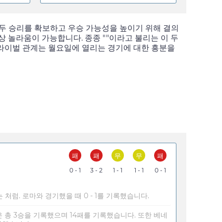
 모두 승리를 확보하고 우승 가능성을 높이기 위해 결의
상 놀라움이 가능합니다. 종종 ""이라고 불리는 이 두
 라이벌 관계는
월요일
에 열리는 경기에 대한 흥분을
패
패
무
무
패
0 - 1
3 - 2
1 - 1
1 - 1
0 - 1
처럼. 로마와 경기했을 때 0 - 1를 기록했습니다.
은 총 3승을 기록했으며 14패를 기록했습니다. 또한 베네