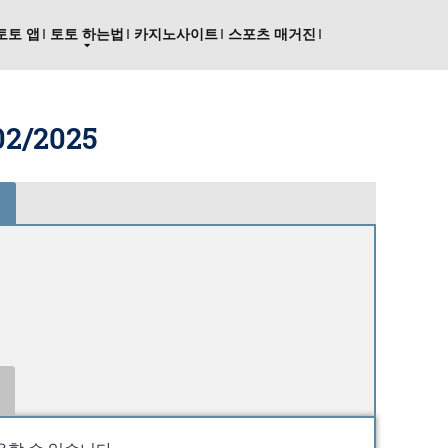
토토 앱
토토 하는법
카지노사이트
스포츠 매거진
02/2025