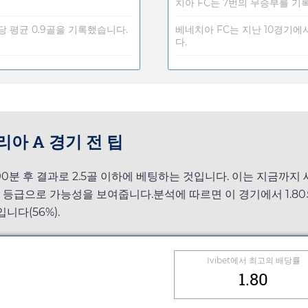
치아 FC는 7번의 무승부를 기
기당 평균 0.9골을 기록했습니다.
베네치아 FC는 지난 10경기에서
다.
세리아 A 경기 전 팁
90분 후 결과로 2.5골 이하에 베팅하는 것입니다. 이는 지금까지
률 등급으로 가능성을 보여줍니다.분석에 따르면 이 경기에서
1.80
니다(56%).
Ivibet
에서 최고의 배당률
1.80