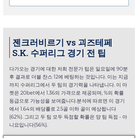
젠크러비르기 vs 괴즈테페
S.K. 수퍼리그 경기 전 팁
다가오는 경기에 대한 저희 전문가 팁은
일요일
에 90분
후 결과로 더블 찬스 12에 베팅하는 것입니다. 이는 지금
까지 수퍼리그에서 두 팀의 경기력을 나타냅니다. 이 마
켓은
20bet
에서
1.36
의 가격으로 제공되며, %의 확률
등급으로 가능성을 보여줍니다.분석에 따르면 이 경기
에서
1.64
의 배당률로 2.5골 이하 골이 예상됩니다
(62%). 그리고 두 팀 모두 득점할 확률은 양 팀 득점 - 아
니요입니다(56%).