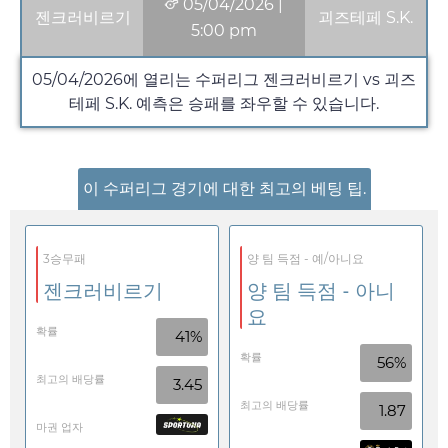
05/04/2026
|
젠크러비르기
괴즈테페 S.K.
5:00 pm
05/04/2026
에 열리는 수퍼리그 젠크러비르기 vs 괴즈
테페 S.K. 예측은 승패를 좌우할 수 있습니다.
이 수퍼리그 경기에 대한 최고의 베팅 팁.
3승무패
양 팀 득점 - 예/아니요
젠크러비르기
양 팀 득점 - 아니
요
확률
41%
확률
56%
최고의 배당률
3.45
최고의 배당률
1.87
마권 업자