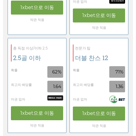
마권 업자
1xbet
으로 이동
1xbet
으로 이동
약관 적용
약관 적용
총 득점 이상/이하 2.5
전문가 팁
2.5골 이하
더블 찬스 12
확률
확률
62%
71%
최고의 배당률
최고의 배당률
1.64
1.36
마권 업자
마권 업자
1xbet
으로 이동
1xbet
으로 이동
약관 적용
약관 적용