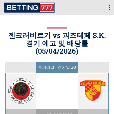
젠크러비르기 vs 괴즈테페 S.K.
경기 예고 및 배당률
(
05/04/2026
)
수퍼리그 | 경기일 28