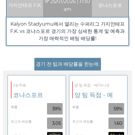
25/01/2026
|
11:30
가지안테프 F.K.
코냐스포르
am
Kalyon Stadyumu에서 열리는 수퍼리그 가지안테프
F.K. vs 코냐스포르 경기의 가장 상세한 통계 및 예측과
가장 매력적인 베팅 배당률!
경기 전 팁과 배당률을 한눈에.
3승무패
양 팀 득점 - 예/아니요
코냐스포르
양 팀 득점 - 예
확률
확률
39%
59%
최고의 배당률
최고의 배당률
3.05
1.60