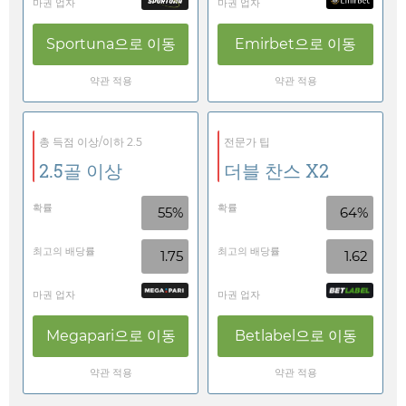
마권 업자
마권 업자
Sportuna
으로 이동
Emirbet
으로 이동
약관 적용
약관 적용
총 득점 이상/이하 2.5
전문가 팁
2.5골 이상
더블 찬스 X2
확률
확률
55%
64%
최고의 배당률
최고의 배당률
1.75
1.62
마권 업자
마권 업자
Megapari
으로 이동
Betlabel
으로 이동
약관 적용
약관 적용