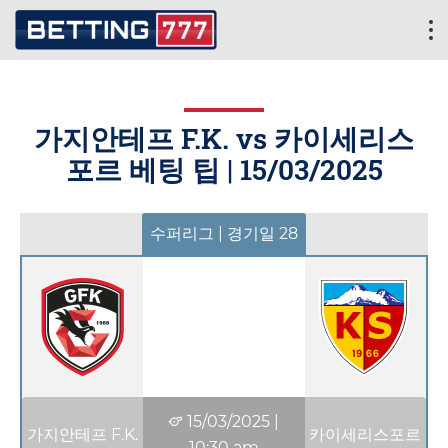
가지안테프 F.K. vs 카이세리스
포르 베팅 팁 |
15/03/2025
수퍼리그 | 경기일 28
15/03/2025
|
가지안테프 F.K.
카이세리스포르
10:30 am