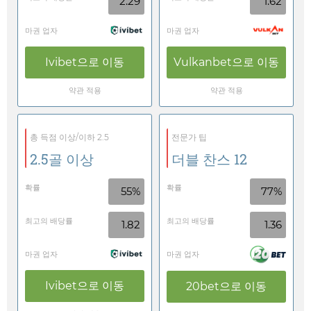
2.29
1.62
마권 업자
마권 업자
Ivibet
으로 이동
Vulkanbet
으로 이동
약관 적용
약관 적용
총 득점 이상/이하 2.5
전문가 팁
2.5골 이상
더블 찬스 12
확률
확률
55%
77%
최고의 배당률
최고의 배당률
1.82
1.36
마권 업자
마권 업자
Ivibet
으로 이동
20bet
으로 이동