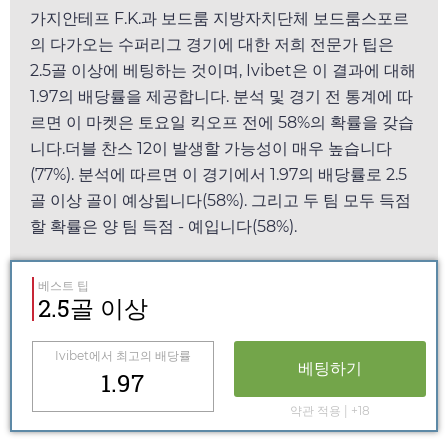
가지안테프 F.K.과 보드룸 지방자치단체 보드룸스포르
의 다가오는 수퍼리그 경기에 대한 저희 전문가 팁은
2.5골 이상에 베팅하는 것이며,
Ivibet
은 이 결과에 대해
1.97
의 배당률을 제공합니다. 분석 및 경기 전 통계에 따
르면 이 마켓은
토요일
킥오프 전에 58%의 확률을 갖습
니다.더블 찬스 12이 발생할 가능성이 매우 높습니다
(77%). 분석에 따르면 이 경기에서
1.97
의 배당률로 2.5
골 이상 골이 예상됩니다(58%). 그리고 두 팀 모두 득점
할 확률은 양 팀 득점 - 예입니다(58%).
베스트 팁
2.5골 이상
Ivibet
에서 최고의 배당률
베팅하기
1.97
약관 적용 | +18