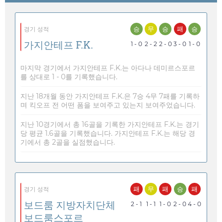
승
무
승
패
승
경기 성적
가지안테프 F.K.
1 - 0
2 - 2
2 - 0
3 - 0
1 - 0
마지막 경기에서 가지안테프 F.K.는 아다나 데미르스포르
를 상대로 1 - 0를 기록했습니다.
지난 18개월 동안 가지안테프 F.K.은 7승 4무 7패를 기록하
며 킥오프 전 어떤 폼을 보여주고 있는지 보여주었습니다.
지난 10경기에서 총 16골을 기록한 가지안테프 F.K.는 경기
당 평균 1.6골을 기록했습니다. 가지안테프 F.K.는 해당 경
기에서 총 2골을 실점했습니다.
패
무
패
승
패
경기 성적
보드룸 지방자치단체
2 - 1
1 - 1
1 - 0
2 - 0
4 - 0
보드룸스포르