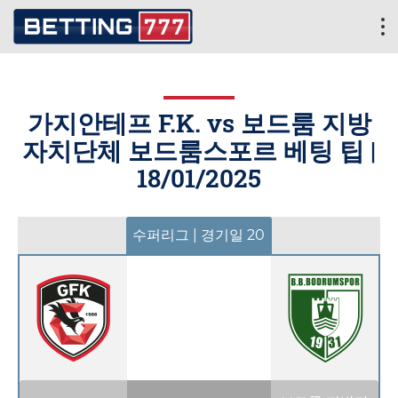
가지안테프 F.K. vs 보드룸 지방
자치단체 보드룸스포르 베팅 팁 |
18/01/2025
수퍼리그 | 경기일 20