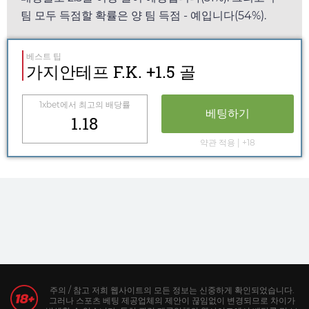
팀 모두 득점할 확률은 양 팀 득점 - 예입니다(54%).
베스트 팁
가지안테프 F.K. +1.5 골
1xbet
에서 최고의 배당률
베팅하기
1.18
약관 적용 | +18
주의 / 참고 저희 웹사이트의 모든 정보는 신중하게 확인되었습니다.
그러나 스포츠 베팅 제공업체의 제안이 끊임없이 변경되므로 차이가