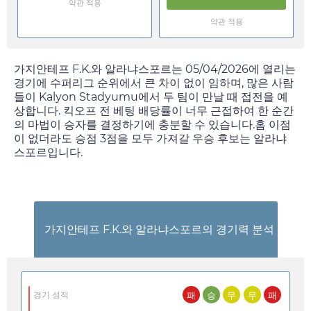
약관 적용
약관 적용
가지안테프 F.K.와 알라냐스포르는
05/04/2026
에 열리는
경기에 수퍼리그 순위에서 큰 차이 없이 임하며, 많은 사람
들이 Kalyon Stadyumu에서 두 팀이 만날 때 접전을 예
상합니다. 킥오프 전 베팅 배당률이 너무 근접하여 한 순간
의 마법이 승자를 결정하기에 충분할 수 있습니다.홈 이점
이 없더라도 승점 3점을 모두 가져갈 우승 후보는 알라냐
스포르입니다.
가지안테프 F.K.와 알라냐스포르의 경기력 분석
패
승
무
무
패
경기 성적