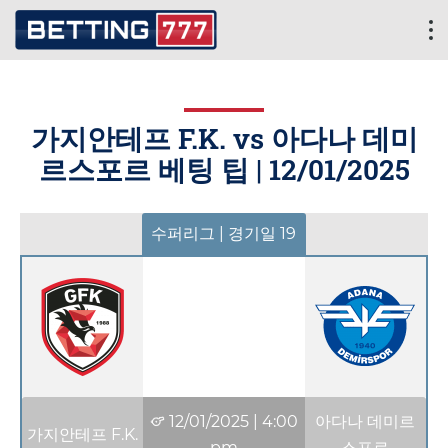
가지안테프 F.K. vs 아다나 데미
르스포르 베팅 팁 |
12/01/2025
수퍼리그 | 경기일 19
12/01/2025
|
4:00
아다나 데미르
가지안테프 F.K.
pm
스포르