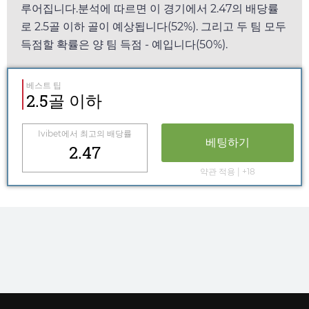
루어집니다.분석에 따르면 이 경기에서
2.47
의 배당률
로 2.5골 이하 골이 예상됩니다(52%). 그리고 두 팀 모두
득점할 확률은 양 팀 득점 - 예입니다(50%).
베스트 팁
2.5골 이하
Ivibet
에서 최고의 배당률
베팅하기
2.47
약관 적용 | +18