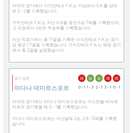
마지막 경기에서 가지안테프 F.K.는 카심파사 S.K.를 상대
로 2 - 2를 기록했습니다.
가지안테프 F.K.는 지난 6개월 동안 6승 7패를 기록했으며,
그 과정에서 4번의 무승부를 기록했습니다.
지난 10경기에서 총 17골을 기록한 가지안테프 F.K.는 경기
당 평균 1.7골을 기록했습니다. 가지안테프 F.K.는 해당 경기
에서 총 2골을 실점했습니다.
패
승
승
패
패
경기 성적
아다나 데미르스포르
0 - 1
1 - 3
2 - 1
3 - 1
0 - 1
마지막 경기에서 아다나 데미르스포르는 이스탄불 바삭세
히르와 경기했을 때 0 - 1를 기록했습니다.
아다나 데미르스포르는 지난달에 2승, 2무, 13패를 기록했
습니다.