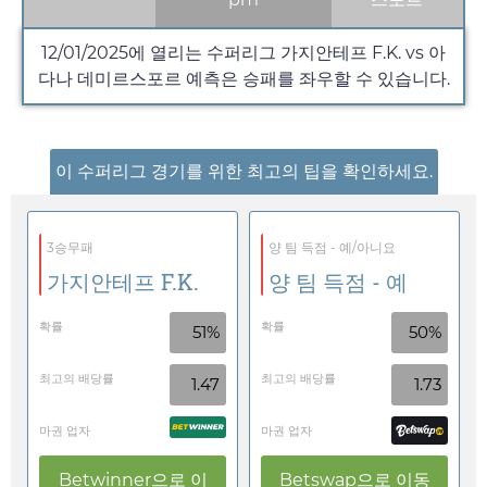
12/01/2025
에 열리는 수퍼리그 가지안테프 F.K. vs 아
다나 데미르스포르 예측은 승패를 좌우할 수 있습니다.
이 수퍼리그 경기를 위한 최고의 팁을 확인하세요.
3승무패
양 팀 득점 - 예/아니요
가지안테프 F.K.
양 팀 득점 - 예
확률
확률
51%
50%
최고의 배당률
최고의 배당률
1.47
1.73
마권 업자
마권 업자
Betwinner
으로 이
Betswap
으로 이동