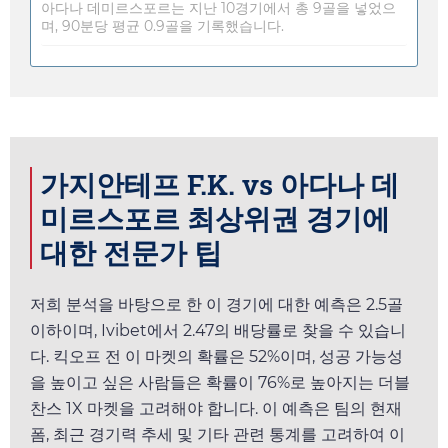
아다나 데미르스포르는 지난 10경기에서 총 9골을 넣었으
며, 90분당 평균 0.9골을 기록했습니다.
가지안테프 F.K. vs 아다나 데
미르스포르 최상위권 경기에
대한 전문가 팁
저희 분석을 바탕으로 한 이 경기에 대한 예측은 2.5골
이하이며,
Ivibet
에서
2.47
의 배당률로 찾을 수 있습니
다. 킥오프 전 이 마켓의 확률은 52%이며, 성공 가능성
을 높이고 싶은 사람들은 확률이 76%로 높아지는 더블
찬스 1X 마켓을 고려해야 합니다. 이 예측은 팀의 현재
폼, 최근 경기력 추세 및 기타 관련 통계를 고려하여 이