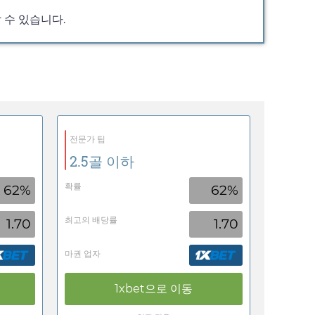
할 수 있습니다.
전문가 팁
2.5골 이하
확률
62%
62%
최고의 배당률
1.70
1.70
마권 업자
1xbet
으로 이동