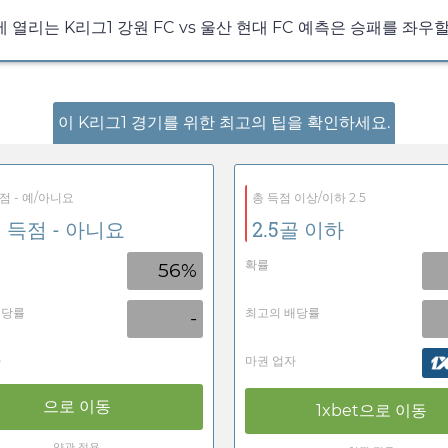
에 열리는 K리그1 강원 FC vs 울산 현대 FC 예측은 승패를 좌우
이 K리그1 경기를 위한 최고의 팁을 확인하세요.
점 - 예/아니요
총 득점 이상/이하 2.5
 득점 - 아니요
2.5골 이하
확률
56%
배당률
최고의 배당률
-
자
마권 업자
으로 이동
1xbet
으로 이동
약관 적용