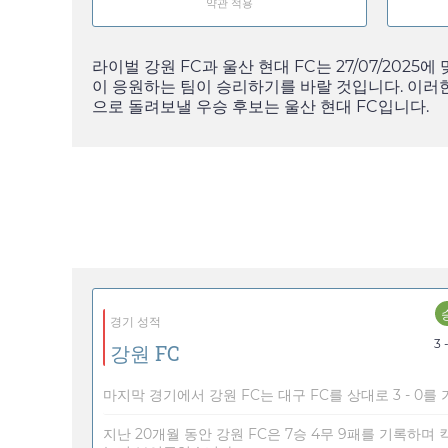
약관 적용
라이벌 강원 FC과 울산 현대 FC는
27/07/2025
에 
이 응원하는 팀이 승리하기를 바랄 것입니다. 이러
으로 돌려보낼 우승 후보는 울산 현대 FC입니다.
경기 성적
3 
강원 FC
마지막 경기에서 강원 FC는 대구 FC를 상대로 3 - 0를
지난 20개월 동안 강원 FC은 7승 4무 9패를 기록하며