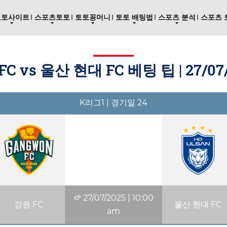
토토사이트
스포츠토토
토토꽁머니
토토 배팅법
스포츠 분석
스포츠 
FC vs 울산 현대 FC 베팅 팁 |
27/07
K리그1 | 경기일 24
27/07/2025
|
10:00
강원 FC
울산 현대 FC
am