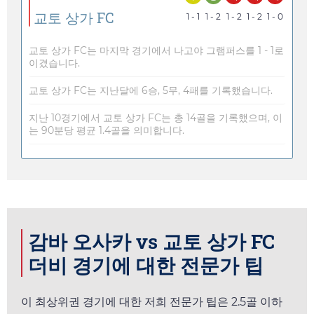
교토 상가 FC
1 - 1
1 - 2
1 - 2
1 - 2
1 - 0
교토 상가 FC는 마지막 경기에서 나고야 그램퍼스를 1 - 1로
이겼습니다.
교토 상가 FC는 지난달에 6승, 5무, 4패를 기록했습니다.
지난 10경기에서 교토 상가 FC는 총 14골을 기록했으며, 이
는 90분당 평균 1.4골을 의미합니다.
감바 오사카 vs 교토 상가 FC
더비 경기에 대한 전문가 팁
이 최상위권 경기에 대한 저희 전문가 팁은 2.5골 이하