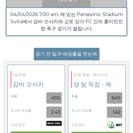
04/04/2026
7:00 am
, 에 있는 Panasonic Stadium
Suita에서 감바 오사카와 교토 상가 FC 간의 흥미진진
한 축구 경기가 열립니다.
경기 전 팁과 배당률을 한눈에.
3승무패
양 팀 득점 - 예/아니요
감바 오사카
양 팀 득점 - 예
확률
확률
45%
54%
최고의 배당률
최고의 배당률
2.43
1.62
마권 업자
마권 업자