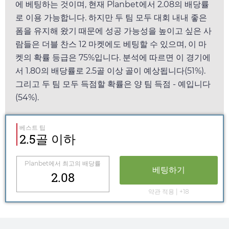
에 베팅하는 것이며, 현재
Planbet
에서
2.08
의 배당률
로 이용 가능합니다. 하지만 두 팀 모두 대회 내내 좋은
폼을 유지해 왔기 때문에 성공 가능성을 높이고 싶은 사
람들은 더블 찬스 12 마켓에도 베팅할 수 있으며, 이 마
켓의 확률 등급은 75%입니다. 분석에 따르면 이 경기에
서
1.80
의 배당률로 2.5골 이상 골이 예상됩니다(51%).
그리고 두 팀 모두 득점할 확률은 양 팀 득점 - 예입니다
(54%).
베스트 팁
2.5골 이하
Planbet
에서 최고의 배당률
베팅하기
2.08
약관 적용 | +18