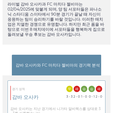
라이벌 감바 오사카과 FC 마치다 젤비아는
02/04/2025
에 맞붙게 되며, 양 팀 서포터들은 파나소
닉 스타디움 스이타에서 90분 경기가 끝날 때 자신이
응원하는 팀이 승리하기를 바랄 것입니다. 이러한 매치
업은 치열한 경쟁으로 유명합니다. 하지만 최근 폼을 바
탕으로 이번 8 매치데이에 서포터들을 행복하게 집으로
돌려보낼 우승 후보는 감바 오사카입니다.
감바 오사카와 FC 마치다 젤비아의 경기력 분석
무
패
승
승
패
경기 성적
감바 오사카
3 - 3
2 - 0
1 - 0
0 - 1
2 - 0
감바 오사카는 지난 경기에서 니가타 알비렉스를 상대로 3