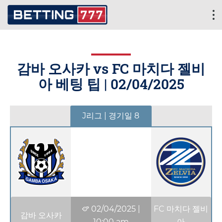
감바 오사카 vs FC 마치다 젤비
아 베팅 팁 |
02/04/2025
J리그 | 경기일 8
02/04/2025
|
FC 마치다 젤비
감바 오사카
10:00 am
아