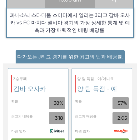
파나소닉 스타디움 스이타에서 열리는 J리그 감바 오사
카 vs FC 마치다 젤비아 경기의 가장 상세한 통계 및 예
측과 가장 매력적인 베팅 배당률!
다가오는 J리그 경기를 위한 최고의 팁과 배당률.
3승무패
양 팀 득점 - 예/아니요
감바 오사카
양 팀 득점 - 예
확률
확률
38%
57%
최고의 배당률
최고의 배당률
3.18
2.05
마권 업자
마권 업자