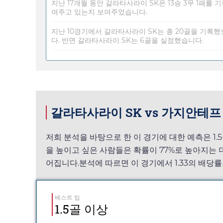
지난 17개월 동안 갈라타사라이 SK은 13승 3무 1패를 
여주고 있는지 보여주었습니다.
지난 10경기에서 갈라타사라이 SK는 총 20골을 기록했
다. 반면 갈라타사라이 SK는 6골을 실점했습니다.
갈라타사라이 SK vs 가지안테프 F
저희 분석을 바탕으로 한 이 경기에 대한 예측은 1.
을 높이고 싶은 사람들은 확률이 77%로 높아지는 더
어집니다.분석에 따르면 이 경기에서
1.33
의 배당률로
베스트 팁
1.5골 이상