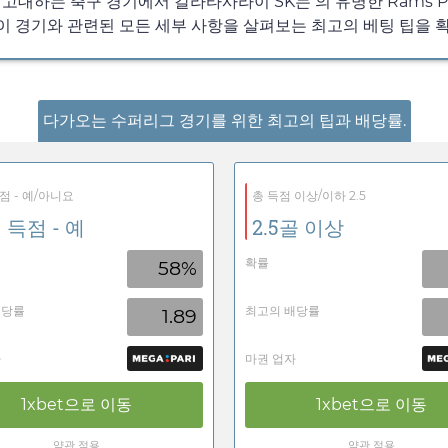
고대하는 축구 경기에서 갈라타사라이 SK는 의 유명한 Rams Pa
 경기와 관련된 모든 세부 사항을 살펴보는 최고의 베팅 팁을 
다가오는 수퍼리그 경기를 위한 최고의 팁과 배당률.
점 - 예/아니요
총 득점 이상/이하 2.5
 득점 - 예
2.5골 이상
확률
58%
배당률
최고의 배당률
1.89
자
마권 업자
1xbet
으로 이동
1xbet
으로 이동
약관 적용
약관 적용