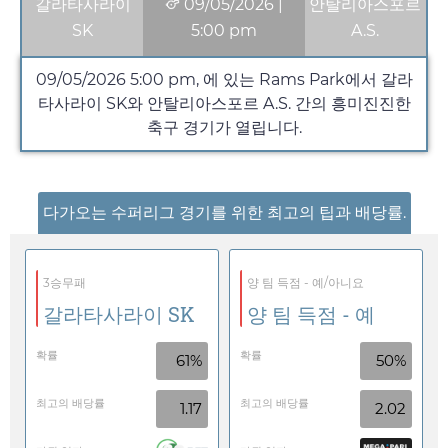
갈라타사라이
09/05/2026
|
안탈리아스포르
SK
5:00 pm
A.S.
09/05/2026
5:00 pm
, 에 있는 Rams Park에서 갈라
타사라이 SK와 안탈리아스포르 A.S. 간의 흥미진진한
축구 경기가 열립니다.
다가오는 수퍼리그 경기를 위한 최고의 팁과 배당률.
3승무패
양 팀 득점 - 예/아니요
갈라타사라이 SK
양 팀 득점 - 예
확률
확률
61%
50%
최고의 배당률
최고의 배당률
1.17
2.02