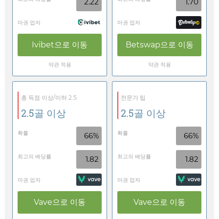
2.22
1.70
마권 업자
마권 업자
Ivibet
으로 이동
Betswap
으로 이동
약관 적용
약관 적용
총 득점 이상/이하 2.5
전문가 팁
2.5골 이상
2.5골 이상
확률
확률
66%
66%
최고의 배당률
최고의 배당률
1.82
1.82
마권 업자
마권 업자
Vave
으로 이동
Vave
으로 이동