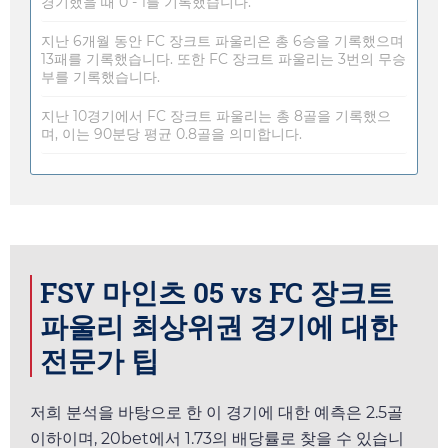
경기했을 때 0 - 1를 기록했습니다.
지난 6개월 동안 FC 장크트 파울리은 총 6승을 기록했으며
13패를 기록했습니다. 또한 FC 장크트 파울리는 3번의 무승
부를 기록했습니다.
지난 10경기에서 FC 장크트 파울리는 총 8골을 기록했으
며, 이는 90분당 평균 0.8골을 의미합니다.
FSV 마인츠 05 vs FC 장크트
파울리 최상위권 경기에 대한
전문가 팁
저희 분석을 바탕으로 한 이 경기에 대한 예측은 2.5골
이하이며,
20bet
에서
1.73
의 배당률로 찾을 수 있습니