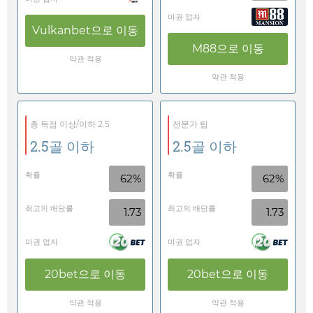
마권 업자
Vulkanbet
으로 이동
M88
으로 이동
약관 적용
약관 적용
총 득점 이상/이하 2.5
전문가 팁
2.5골 이하
2.5골 이하
확률
확률
62%
62%
최고의 배당률
최고의 배당률
1.73
1.73
마권 업자
마권 업자
20bet
으로 이동
20bet
으로 이동
약관 적용
약관 적용