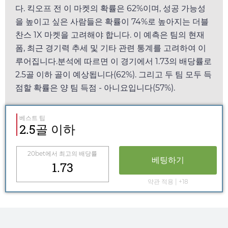
다. 킥오프 전 이 마켓의 확률은 62%이며, 성공 가능성
을 높이고 싶은 사람들은 확률이 74%로 높아지는 더블
찬스 1X 마켓을 고려해야 합니다. 이 예측은 팀의 현재
폼, 최근 경기력 추세 및 기타 관련 통계를 고려하여 이
루어집니다.분석에 따르면 이 경기에서
1.73
의 배당률로
2.5골 이하 골이 예상됩니다(62%). 그리고 두 팀 모두 득
점할 확률은 양 팀 득점 - 아니요입니다(57%).
베스트 팁
2.5골 이하
20bet
에서 최고의 배당률
베팅하기
1.73
약관 적용 | +18