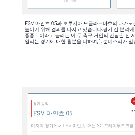
약관 적용
FSV 마인츠 05과 보루시아 므글라트바흐의 다가오
높이기 위해 결의를 다지고 있습니다.경기 전 분석
종종 ""이라고 불리는 이 두 축구 거인의 만남은 전
열리는 경기에 대한 흥분을 더하며, 1. 분데스리가 일
경기 성적
4 
FSV 마인츠 05
마지막 경기에서 FSV 마인츠 05는 SC 프라이부르크를 