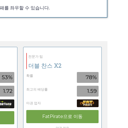
승패를 좌우할 수 있습니다.
전문가 팁
더블 찬스 X2
확률
53%
78%
최고의 배당률
1.72
1.59
마권 업자
FatPirate
으로 이동