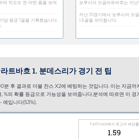
기록하며 킥오프 전 어떤 폼을 보여
보루시아 므글라트바흐는 지난달에
지난 10경기에서 보루시아 므글
경기당 평균 1골을 기록했습니다.
1.6골을 의미합니다.
.
글라트바흐 1. 분데스리가 경기 전 팁
90분 후 결과로 더블 찬스 X2에 베팅하는 것입니다. 이는 지금까
, %의 확률 등급으로 가능성을 보여줍니다.분석에 따르면 이 
- 예입니다(53%).
FatPirate
에서 최고의 배당률
1.59