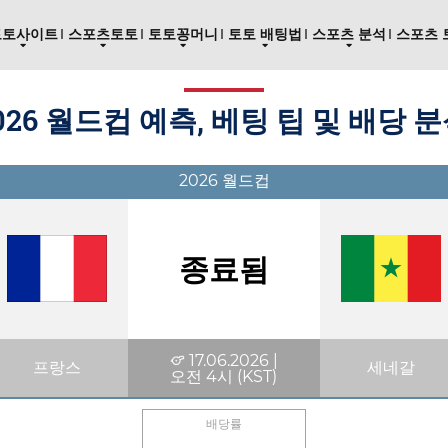
토토사이트
스포츠토토
토토꽁머니
토토 배팅법
스포츠 분석
스포츠 
026 월드컵 예측, 베팅 팁 및 배당 분석 
2026 월드컵
종료됨
17.06.2026 |
프랑스
세네갈
오전 4시 (KST)
배당률