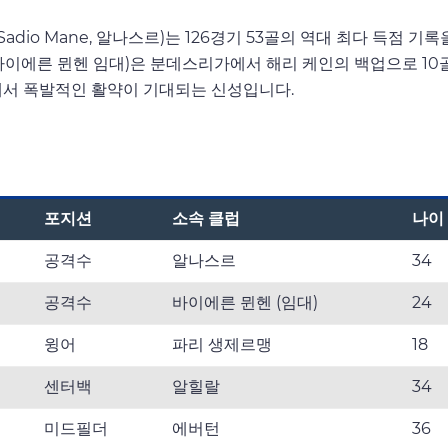
adio Mane, 알나스르)는 126경기 53골의 역대 최다 득점 
on, 바이에른 뮌헨 임대)은 분데스리가에서 해리 케인의 백업으로 1
월드컵에서 폭발적인 활약이 기대되는 신성입니다.
포지션
소속 클럽
나이
공격수
알나스르
34
공격수
바이에른 뮌헨 (임대)
24
윙어
파리 생제르맹
18
센터백
알힐랄
34
미드필더
에버턴
36