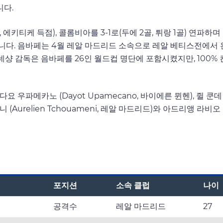
다.
 에키티케 득점), 콜롬비아를 3-1로(두에 2골, 튀랑 1골) 연파
변수입니다. 음바페는 4월 레알 마드리드 소속으로 레알 베티스전에서
데샹 감독은 음바페를 26인 월드컵 명단에 포함시켰지만, 100
), 다요 우파메카노 (Dayot Upamecano, 바이에른 뮌헨), 쥘 쿤
relien Tchouameni, 레알 마드리드)와 아드리앵 라비오 (A
포지션
소속 클럽
나이
공격수
레알 마드리드
27