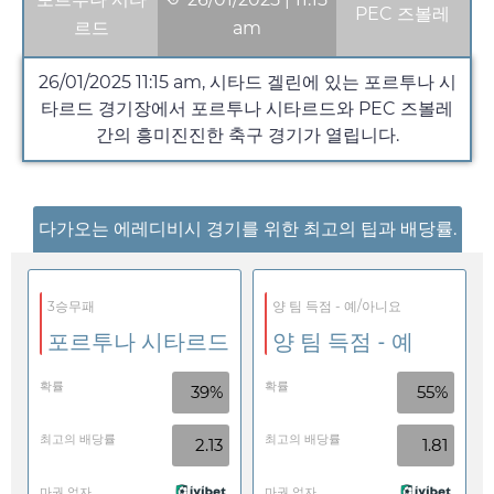
PEC 즈볼레
르드
am
26/01/2025
11:15 am
, 시타드 겔린에 있는 포르투나 시
타르드 경기장에서 포르투나 시타르드와 PEC 즈볼레
간의 흥미진진한 축구 경기가 열립니다.
다가오는 에레디비시 경기를 위한 최고의 팁과 배당률.
3승무패
양 팀 득점 - 예/아니요
포르투나 시타르드
양 팀 득점 - 예
확률
확률
39%
55%
최고의 배당률
최고의 배당률
2.13
1.81
마권 업자
마권 업자