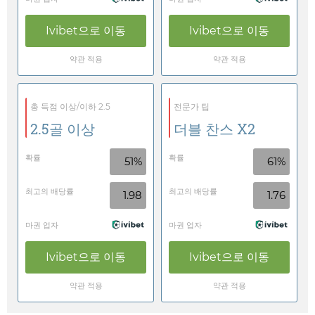
Ivibet
으로 이동
Ivibet
으로 이동
약관 적용
약관 적용
총 득점 이상/이하 2.5
전문가 팁
2.5골 이상
더블 찬스 X2
확률
확률
51%
61%
최고의 배당률
최고의 배당률
1.98
1.76
마권 업자
마권 업자
Ivibet
으로 이동
Ivibet
으로 이동
약관 적용
약관 적용