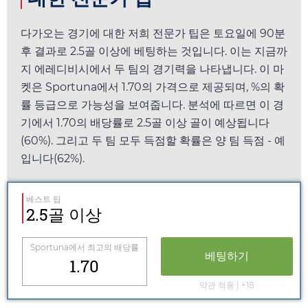
다가오는 경기에 대한 저희 전문가 팁은
토요일
에 90분
후 결과로 2.5골 이상에 베팅하는 것입니다. 이는 지금까
지 에레디비시에서 두 팀의 경기력을 나타냅니다. 이 마
켓은
Sportuna
에서
1.70
의 가격으로 제공되며, %의 확
률 등급으로 가능성을 보여줍니다. 분석에 따르면 이 경
기에서
1.70
의 배당률로 2.5골 이상 골이 예상됩니다
(60%). 그리고 두 팀 모두 득점할 확률은 양 팀 득점 - 예
입니다(62%).
베스트 팁
2.5골 이상
Sportuna
에서 최고의 배당률
베팅하기
1.70
약관 적용 | +18