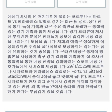
약관 적용
약관 적용
에레디비시의 14 매치데이에 열리는 포르투나 시타르
드 vs 헤라클레스 알멜로 경기는 최근 팀 성적, 상대 전
적 통계, 득점 기록과 같은 주요 측면을 포괄하는 통찰력
있는 경기 예측과 함께 제공됩니다. 경기 프리뷰에 제시
된 부지런한 분석은 펀터들이 정보에 입각한 베팅 결정
을 내리는 데 도움을 줍니다. 저희의 예측은 성실하게 작
성되었지만 수익을 절대적으로 보장하지는 않는다는 점
에 유의하는 것이 중요합니다. 온라인 베팅은 통계적 방
법론을 사용하여 축구 경기 결과를 예측하며, 잘 조사된
통찰력을 통해 베팅 전략을 강화하려는 스포츠 베팅 애
호가들에게 서비스를 제공합니다.
29/11/2025
에 포르투
나 시타르드과 헤라클레스 알멜로는 Fortuna Sittard
Stadion에서 승점 3점을 놓고 맞붙게 됩니다. 포르투나
시타르드이 현재 리그 순위에서 강력한 위치를 차지하
고 있는 만큼, 의 홈 팬들 앞에서 승리를 위해 전력을 다
해야 한다는 부담감이 있을 것입니다.