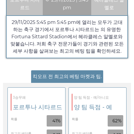
르드
pm
멜로
29/11/2025 5:45 pm
5:45 pm
에 열리는 모두가 고대
하는 축구 경기에서 포르투나 시타르드는 의 유명한
Fortuna Sittard Stadion에서 헤라클레스 알멜로와
맞붙습니다. 저희 축구 전문가들이 경기와 관련된 모든
세부 사항을 살펴보는 최고의 베팅 팁을 확인하세요.
킥오프 전 최고의 베팅 마켓과 팁.
3승무패
양 팀 득점 - 예/아니요
포르투나 시타르드
양 팀 득점 - 예
확률
확률
41%
62%
최고의 배당률
최고의 배당률