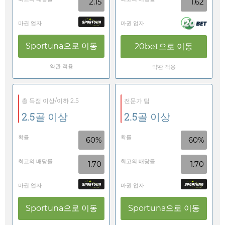
2.15
1.62
마권 업자
마권 업자
Sportuna
으로 이동
20bet
으로 이동
약관 적용
약관 적용
총 득점 이상/이하 2.5
전문가 팁
2.5골 이상
2.5골 이상
확률
확률
60%
60%
최고의 배당률
최고의 배당률
1.70
1.70
마권 업자
마권 업자
Sportuna
으로 이동
Sportuna
으로 이동