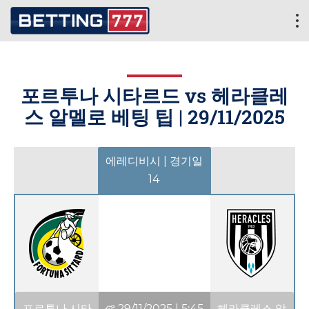
포르투나 시타르드 vs 헤라클레
스 알멜로 베팅 팁 |
29/11/2025
에레디비시 | 경기일
14
포르투나 시타
29/11/2025
|
5:45
헤라클레스 알