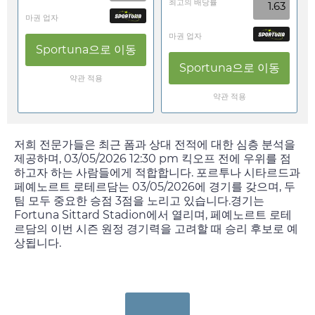
최고의 배당률
1.63
마권 업자
마권 업자
Sportuna
으로 이동
Sportuna
으로 이동
약관 적용
약관 적용
저희 전문가들은 최근 폼과 상대 전적에 대한 심층 분석을
제공하며,
03/05/2026 12:30 pm
킥오프 전에 우위를 점
하고자 하는 사람들에게 적합합니다. 포르투나 시타르드과
페예노르트 로테르담는
03/05/2026
에 경기를 갖으며, 두
팀 모두 중요한 승점 3점을 노리고 있습니다.경기는
Fortuna Sittard Stadion에서 열리며, 페예노르트 로테
르담의 이번 시즌 원정 경기력을 고려할 때 승리 후보로 예
상됩니다.