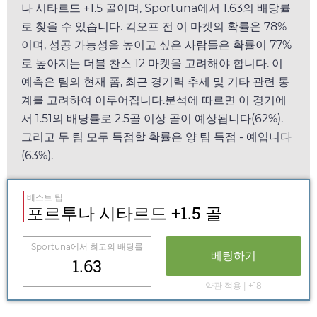
나 시타르드 +1.5 골이며,
Sportuna
에서
1.63
의 배당률
로 찾을 수 있습니다. 킥오프 전 이 마켓의 확률은 78%
이며, 성공 가능성을 높이고 싶은 사람들은 확률이 77%
로 높아지는 더블 찬스 12 마켓을 고려해야 합니다. 이
예측은 팀의 현재 폼, 최근 경기력 추세 및 기타 관련 통
계를 고려하여 이루어집니다.분석에 따르면 이 경기에
서
1.51
의 배당률로 2.5골 이상 골이 예상됩니다(62%).
그리고 두 팀 모두 득점할 확률은 양 팀 득점 - 예입니다
(63%).
베스트 팁
포르투나 시타르드 +1.5 골
Sportuna
에서 최고의 배당률
베팅하기
1.63
약관 적용 | +18