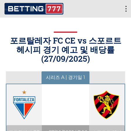
포르탈레자 FC CE vs 스포르트
헤시피 경기 예고 및 배당률
(
27/09/2025
)
시리즈 A | 경기일 1