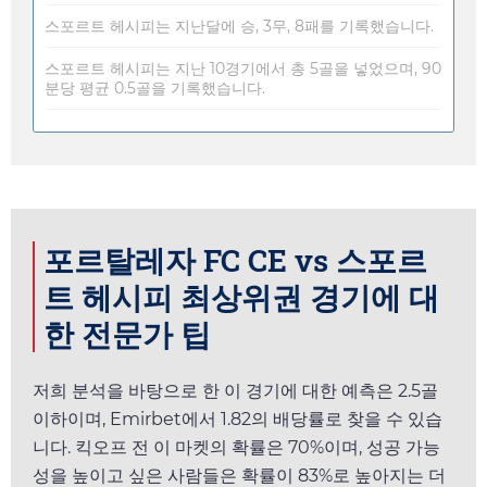
스포르트 헤시피는 지난달에 승, 3무, 8패를 기록했습니다.
스포르트 헤시피는 지난 10경기에서 총 5골을 넣었으며, 90
분당 평균 0.5골을 기록했습니다.
포르탈레자 FC CE vs 스포르
트 헤시피 최상위권 경기에 대
한 전문가 팁
저희 분석을 바탕으로 한 이 경기에 대한 예측은 2.5골
이하이며,
Emirbet
에서
1.82
의 배당률로 찾을 수 있습
니다. 킥오프 전 이 마켓의 확률은 70%이며, 성공 가능
성을 높이고 싶은 사람들은 확률이 83%로 높아지는 더