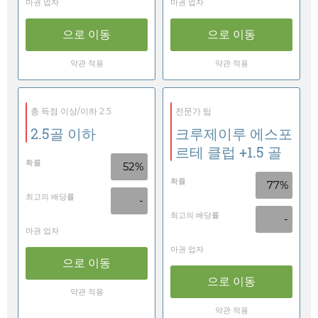
마권 업자
마권 업자
으로 이동
으로 이동
약관 적용
약관 적용
총 득점 이상/이하 2.5
전문가 팁
2.5골 이하
크루제이루 에스포
르테 클럽 +1.5 골
확률
52%
확률
77%
최고의 배당률
-
최고의 배당률
-
마권 업자
마권 업자
으로 이동
으로 이동
약관 적용
약관 적용