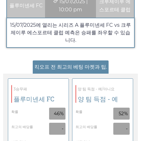
15/07/2025
|
크루제이루 에
플루미넨세 FC
10:00 pm
스포르테 클럽
15/07/2025
에 열리는 시리즈 A 플루미넨세 FC vs 크루
제이루 에스포르테 클럽 예측은 승패를 좌우할 수 있습
니다.
킥오프 전 최고의 베팅 마켓과 팁.
3승무패
양 팀 득점 - 예/아니요
플루미넨세 FC
양 팀 득점 - 예
확률
확률
46%
52%
최고의 배당률
최고의 배당률
-
-