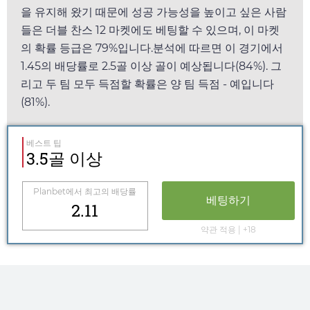
을 유지해 왔기 때문에 성공 가능성을 높이고 싶은 사람
들은 더블 찬스 12 마켓에도 베팅할 수 있으며, 이 마켓
의 확률 등급은 79%입니다.분석에 따르면 이 경기에서
1.45
의 배당률로 2.5골 이상 골이 예상됩니다(84%). 그
리고 두 팀 모두 득점할 확률은 양 팀 득점 - 예입니다
(81%).
베스트 팁
3.5골 이상
Planbet
에서 최고의 배당률
베팅하기
2.11
약관 적용 | +18