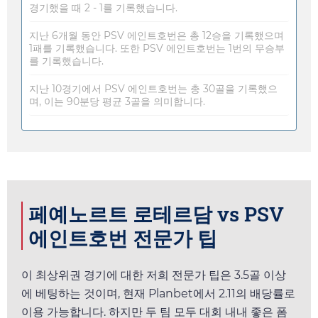
경기했을 때 2 - 1를 기록했습니다.
지난 6개월 동안 PSV 에인트호번은 총 12승을 기록했으며
1패를 기록했습니다. 또한 PSV 에인트호번는 1번의 무승부
를 기록했습니다.
지난 10경기에서 PSV 에인트호번는 총 30골을 기록했으
며, 이는 90분당 평균 3골을 의미합니다.
페예노르트 로테르담 vs PSV
에인트호번 전문가 팁
이 최상위권 경기에 대한 저희 전문가 팁은 3.5골 이상
에 베팅하는 것이며, 현재
Planbet
에서
2.11
의 배당률로
이용 가능합니다. 하지만 두 팀 모두 대회 내내 좋은 폼