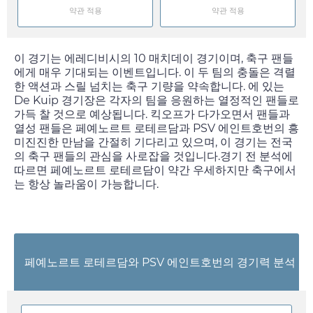
약관 적용
약관 적용
이 경기는 에레디비시의 10 매치데이 경기이며, 축구 팬들
에게 매우 기대되는 이벤트입니다. 이 두 팀의 충돌은 격렬
한 액션과 스릴 넘치는 축구 기량을 약속합니다. 에 있는
De Kuip 경기장은 각자의 팀을 응원하는 열정적인 팬들로
가득 찰 것으로 예상됩니다. 킥오프가 다가오면서 팬들과
열성 팬들은 페예노르트 로테르담과 PSV 에인트호번의 흥
미진진한 만남을 간절히 기다리고 있으며, 이 경기는 전국
의 축구 팬들의 관심을 사로잡을 것입니다.경기 전 분석에
따르면 페예노르트 로테르담이 약간 우세하지만 축구에서
는 항상 놀라움이 가능합니다.
페예노르트 로테르담와 PSV 에인트호번의 경기력 분석