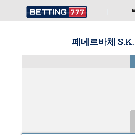
페네르바체 S.K.