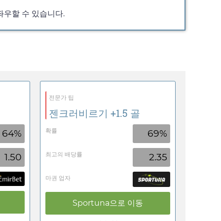
좌우할 수 있습니다.
전문가 팁
젠크러비르기 +1.5 골
확률
64%
69%
최고의 배당률
1.50
2.35
마권 업자
Sportuna
으로 이동