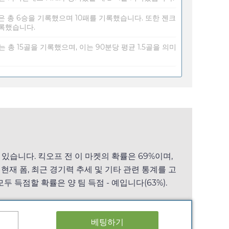
 총 6승을 기록했으며 10패를 기록했습니다. 또한 젠크
록했습니다.
총 15골을 기록했으며, 이는 90분당 평균 1.5골을 의미
 있습니다. 킥오프 전 이 마켓의 확률은 69%이며,
현재 폼, 최근 경기력 추세 및 기타 관련 통계를 고
모두 득점할 확률은 양 팀 득점 - 예입니다(63%).
베팅하기