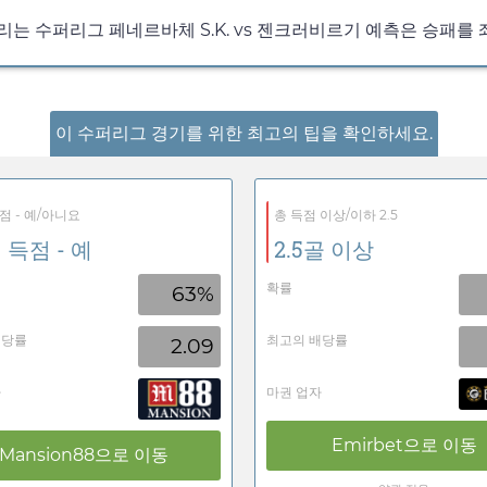
리는 수퍼리그 페네르바체 S.K. vs 젠크러비르기 예측은 승패를 
이 수퍼리그 경기를 위한 최고의 팁을 확인하세요.
점 - 예/아니요
총 득점 이상/이하 2.5
 득점 - 예
2.5골 이상
확률
63%
배당률
최고의 배당률
2.09
자
마권 업자
Emirbet
으로 이동
Mansion88
으로 이동