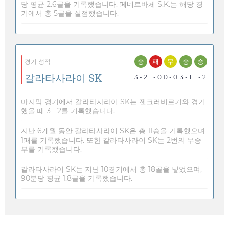
당 평균 2.6골을 기록했습니다. 페네르바체 S.K.는 해당 경
기에서 총 5골을 실점했습니다.
승
패
무
승
승
경기 성적
갈라타사라이 SK
3 - 2
1 - 0
0 - 0
3 - 1
1 - 2
마지막 경기에서 갈라타사라이 SK는 젠크러비르기와 경기
했을 때 3 - 2를 기록했습니다.
지난 6개월 동안 갈라타사라이 SK은 총 11승을 기록했으며
1패를 기록했습니다. 또한 갈라타사라이 SK는 2번의 무승
부를 기록했습니다.
갈라타사라이 SK는 지난 10경기에서 총 18골을 넣었으며,
90분당 평균 1.8골을 기록했습니다.