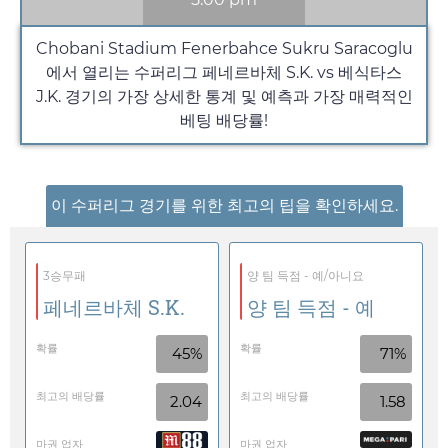
Chobani Stadium Fenerbahce Sukru Saracoglu
에서 열리는 수퍼리그 페네르바체 S.K. vs 베식타스
J.K. 경기의 가장 상세한 통계 및 예측과 가장 매력적인
베팅 배당률!
이 수퍼리그 경기를 위한 최고의 팁을 확인하세요.
3승무패
양 팀 득점 - 예/아니요
페네르바체 S.K.
양 팀 득점 - 예
확률
확률
45%
71%
최고의 배당률
최고의 배당률
2.04
1.58
마권 업자
마권 업자