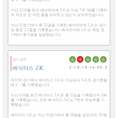
지난 22개월 동안 페네르바체 S.K.은 14승 7무 1패를 기록하
며 킥오프 전 어떤 폼을 보여주고 있는지 보여주었습니다.
지난 10경기에서 총 22골을 기록한 페네르바체 S.K.는 경기
당 평균 2.2골을 기록했습니다. 페네르바체 S.K.는 해당 경
기에서 총 6골을 실점했습니다.
승
패
승
승
승
경기 성적
베식타스 J.K.
2 - 1
0 - 1
0 - 1
4 - 0
2 - 3
마지막 경기에서 베식타스 J.K.는 카심파사 S.K.와 경기했을
때 2 - 1를 기록했습니다.
지난 6개월 동안 베식타스 J.K.은 총 12승을 기록했으며 3패
를 기록했습니다. 또한 베식타스 J.K.는 7번의 무승부를 기
록했습니다.
베식타스 J.K.는 지난 10경기에서 총 18골을 넣었으며, 90분