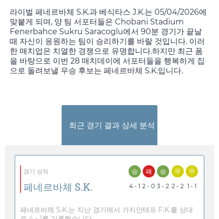
라이벌 페네르바체 S.K.과 베식타스 J.K.는
05/04/2026
에
맞붙게 되며, 양 팀 서포터들은 Chobani Stadium
Fenerbahce Sukru Saracoglu에서 90분 경기가 끝날
때 자신이 응원하는 팀이 승리하기를 바랄 것입니다. 이러
한 매치업은 치열한 경쟁으로 유명합니다.하지만 최근 폼
을 바탕으로 이번 28 매치데이에 서포터들을 행복하게 집
으로 돌려보낼 우승 후보는 페네르바체 S.K.입니다.
최근 경기 결과 상세 분석
승
패
승
무
무
경기 성적
페네르바체 S.K.
4 - 1
2 - 0
3 - 2
2 - 2
1 - 1
페네르바체 S.K.는 지난 경기에서 가지안테프 F.K.를 상대
로 4 - 1를 기록했습니다.