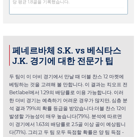
당 평균 1.8골을 기록했습니다.
페네르바체 S.K. vs 베식타스
J.K. 경기에 대한 전문가 팁
두 팀이 이 더비 경기에서 만날 때 더블 찬스 12 마켓에
베팅하는 것을 고려해 볼 만합니다. 이 결과는 킥오프 전
Betlabel
에서
1.29
의 배당률로 이용 가능합니다. 이러
한 더비 경기는 예측하기 어려운 경우가 많지만, 심층 분
석 결과 79%의 확률 등급을 받았습니다.더블 찬스 12이
발생할 가능성이 매우 높습니다(79%). 분석에 따르면
이 경기에서
1.63
의 배당률로 2.5골 이상 골이 예상됩니
다(71%). 그리고 두 팀 모두 득점할 확률은 양 팀 득점 -