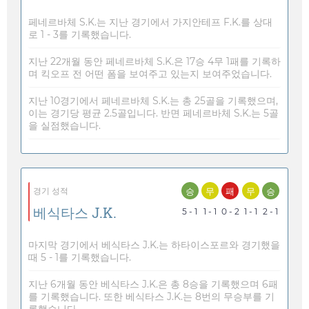
페네르바체 S.K.는 지난 경기에서 가지안테프 F.K.를 상대
로 1 - 3를 기록했습니다.
지난 22개월 동안 페네르바체 S.K.은 17승 4무 1패를 기록하
며 킥오프 전 어떤 폼을 보여주고 있는지 보여주었습니다.
지난 10경기에서 페네르바체 S.K.는 총 25골을 기록했으며,
이는 경기당 평균 2.5골입니다. 반면 페네르바체 S.K.는 5골
을 실점했습니다.
승
무
패
무
승
경기 성적
베식타스 J.K.
5 - 1
1 - 1
0 - 2
1 - 1
2 - 1
마지막 경기에서 베식타스 J.K.는 하타이스포르와 경기했을
때 5 - 1를 기록했습니다.
지난 6개월 동안 베식타스 J.K.은 총 8승을 기록했으며 6패
를 기록했습니다. 또한 베식타스 J.K.는 8번의 무승부를 기