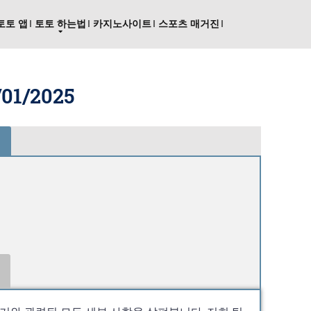
토토 앱
토토 하는법
카지노사이트
스포츠 매거진
/01/2025