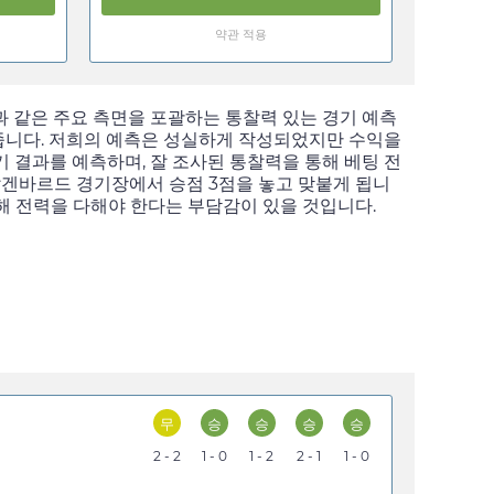
약관 적용
록과 같은 주요 측면을 포괄하는 통찰력 있는 경기 예측
 줍니다. 저희의 예측은 성실하게 작성되었지만 수익을
 결과를 예측하며, 잘 조사된 통찰력을 통해 베팅 전
갈겐바르드 경기장에서 승점 3점을 놓고 맞붙게 됩니
해 전력을 다해야 한다는 부담감이 있을 것입니다.
무
승
승
승
승
2 - 2
1 - 0
1 - 2
2 - 1
1 - 0