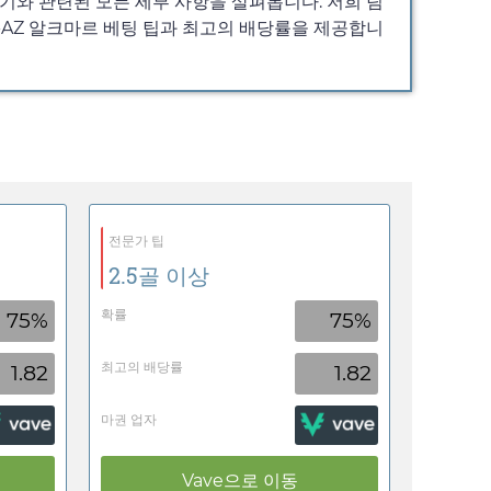
기와 관련된 모든 세부 사항을 살펴봅니다. 저희 팀
-AZ 알크마르 베팅 팁과 최고의 배당률을 제공합니
전문가 팁
2.5골 이상
확률
75%
75%
최고의 배당률
1.82
1.82
마권 업자
Vave
으로 이동