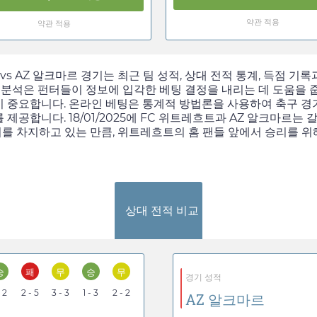
약관 적용
약관 적용
s AZ 알크마르 경기는 최근 팀 성적, 상대 전적 통계, 득점 기
 분석은 펀터들이 정보에 입각한 베팅 결정을 내리는 데 도움을
중요합니다. 온라인 베팅은 통계적 방법론을 사용하여 축구 경기
를 제공합니다.
18/01/2025
에 FC 위트레흐트과 AZ 알크마르는 
치를 차지하고 있는 만큼, 위트레흐트의 홈 팬들 앞에서 승리를 위
상대 전적 비교
승
패
무
승
무
경기 성적
- 2
2 - 5
3 - 3
1 - 3
2 - 2
AZ 알크마르