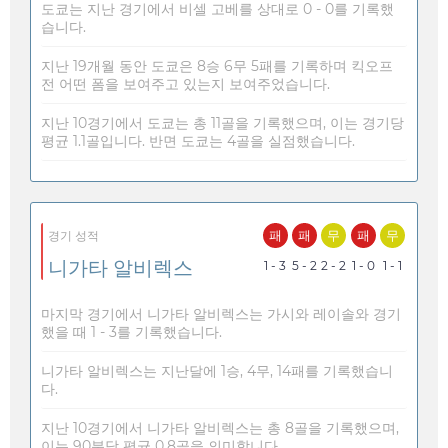
도쿄는 지난 경기에서 비셀 고베를 상대로 0 - 0를 기록했
습니다.
지난 19개월 동안 도쿄은 8승 6무 5패를 기록하며 킥오프
전 어떤 폼을 보여주고 있는지 보여주었습니다.
지난 10경기에서 도쿄는 총 11골을 기록했으며, 이는 경기당
평균 1.1골입니다. 반면 도쿄는 4골을 실점했습니다.
패
패
무
패
무
경기 성적
니가타 알비렉스
1 - 3
5 - 2
2 - 2
1 - 0
1 - 1
마지막 경기에서 니가타 알비렉스는 가시와 레이솔와 경기
했을 때 1 - 3를 기록했습니다.
니가타 알비렉스는 지난달에 1승, 4무, 14패를 기록했습니
다.
지난 10경기에서 니가타 알비렉스는 총 8골을 기록했으며,
이는 90분당 평균 0.8골을 의미합니다.