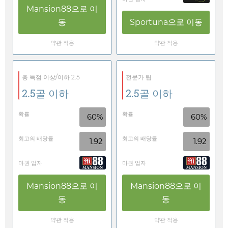
Mansion88
으로 이
동
Sportuna
으로 이동
약관 적용
약관 적용
총 득점 이상/이하 2.5
전문가 팁
2.5골 이하
2.5골 이하
확률
확률
60%
60%
최고의 배당률
최고의 배당률
1.92
1.92
마권 업자
마권 업자
Mansion88
으로 이
Mansion88
으로 이
동
동
약관 적용
약관 적용