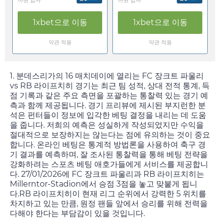
1xbet
으로 이동
1xbet
으로 이동
약관 적용
약관 적용
1. 분데스리가의 16 매치데이에 열리는 FC 장크트 파울리
vs RB 라이프치히 경기는 최근 팀 성적, 상대 전적 통계, 득
점 기록과 같은 주요 측면을 포괄하는 통찰력 있는 경기 예
측과 함께 제공됩니다. 경기 프리뷰에 제시된 부지런한 분
석은 펀터들이 정보에 입각한 베팅 결정을 내리는 데 도움
을 줍니다. 저희의 예측은 성실하게 작성되었지만 수익을
절대적으로 보장하지는 않는다는 점에 유의하는 것이 중요
합니다. 온라인 베팅은 통계적 방법론을 사용하여 축구 경
기 결과를 예측하며, 잘 조사된 통찰력을 통해 베팅 전략을
강화하려는 스포츠 베팅 애호가들에게 서비스를 제공합니
다.
27/01/2026
에 FC 장크트 파울리과 RB 라이프치히는
Millerntor-Stadion에서 승점 3점을 놓고 맞붙게 됩니
다.RB 라이프치히이 현재 리그 순위에서 강력한 5 위치를
차지하고 있는 만큼, 원정 팬들 앞에서 승리를 위해 전력을
다해야 한다는 부담감이 있을 것입니다.