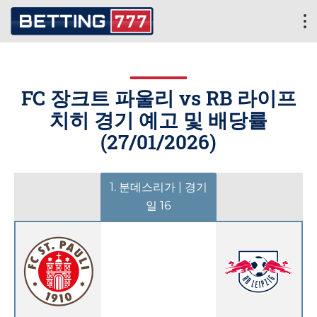
FC 장크트 파울리 vs RB 라이프
치히 경기 예고 및 배당률
(
27/01/2026
)
1. 분데스리가 | 경기
일 16