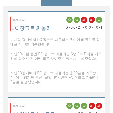
승
승
패
패
승
경기 성적
FC 장크트 파울리
3 - 0
0 - 2
1 - 0
0 - 1
0 - 1
마지막 경기에서 FC 장크트 파울리는 유니언 베를린를 상
대로 3 - 0를 기록했습니다.
지난 19개월 동안 FC 장크트 파울리은 6승 2무 11패를 기록
하며 킥오프 전 어떤 폼을 보여주고 있는지 보여주었습니
다.
지난 10경기에서 FC 장크트 파울리는 총 10골을 기록했으
며, 이는 경기당 평균 1골입니다. 반면 FC 장크트 파울리는
5골을 실점했습니다.
승
승
승
패
패
경기 성적