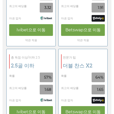
최고의 배당률
최고의 배당률
3.32
1.91
마권 업자
마권 업자
Ivibet
으로 이동
Betswap
으로 이동
약관 적용
약관 적용
총 득점 이상/이하 2.5
전문가 팁
2.5골 이하
더블 찬스 X2
확률
확률
57%
64%
최고의 배당률
최고의 배당률
1.68
1.65
마권 업자
마권 업자
Ivibet
으로 이동
Betswap
으로 이동