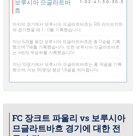
보루시아 므글라트바
1 - 0
2 - 4
1 - 3
0 - 3
0 - 3
흐
마지막 경기에서 보루시아 므글라트바흐는 RB 라이프치히
와 경기했을 때 1 - 0를 기록했습니다.
지난 6개월 동안 보루시아 므글라트바흐은 총 11승을 기록
했으며 7패를 기록했습니다. 또한 보루시아 므글라트바흐
는 4번의 무승부를 기록했습니다.
지난 10경기에서 보루시아 므글라트바흐는 총 18골을 기록
했으며, 이는 90분당 평균 1.8골을 의미합니다.
FC 장크트 파울리 vs 보루시아
므글라트바흐 경기에 대한 전