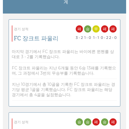
계
패
승
무
패
패
경기 성적
FC 장크트 파울리
3 - 2
1 - 0
1 - 1
0 - 2
2 - 0
마지막 경기에서 FC 장크트 파울리는 바이에른 뮌헨를 상
대로 3 - 2를 기록했습니다.
FC 장크트 파울리는 지난 6개월 동안 6승 13패를 기록했으
며, 그 과정에서 3번의 무승부를 기록했습니다.
지난 10경기에서 총 10골을 기록한 FC 장크트 파울리는 경
기당 평균 1골을 기록했습니다. FC 장크트 파울리는 해당
경기에서 총 4골을 실점했습니다.
승
승
패
승
패
경기 성적