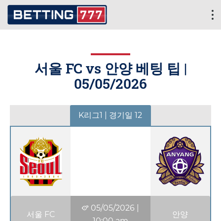
서울 FC vs 안양 베팅 팁 |
05/05/2026
K리그1 | 경기일 12
05/05/2026
|
서울 FC
안양
10:00 am