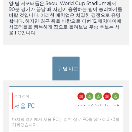
양 팀 서포터들은 Seoul World Cup Stadium에서
90분 경기가 끝날 때 자신이 응원하는 팀이 승리하기를
바랄 것입니다. 이러한 매치업은 치열한 경쟁으로 유명
합니다. 하지만 최근 폼을 바탕으로 이번 12 매치데이에
서포터들을 행복하게 집으로 돌려보낼 우승 후보는 서
울 FC입니다.
두 팀 비교
패
승
승
패
승
경기 성적
서울 FC
2 - 3
1 - 2
3 - 0
0 - 1
1 - 4
마지막 경기에서 서울 FC는 김천 상무 FC를 상대로 2 - 3를
기록했습니다.