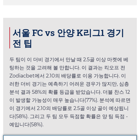
서울 FC vs 안양 K리그1 경기
전 팁
두 팀이 이 더비 경기에서 만날 때 2.5골 이상 마켓에 베
팅하는 것을 고려해 볼 만합니다. 이 결과는 킥오프 전
Zodiacbet
에서
2.10
의 배당률로 이용 가능합니다. 이
러한 더비 경기는 예측하기 어려운 경우가 많지만, 심층
분석 결과 58%의 확률 등급을 받았습니다. 더블 찬스 12
이 발생할 가능성이 매우 높습니다(77%). 분석에 따르면
이 경기에서
2.10
의 배당률로 2.5골 이상 골이 예상됩니
다(58%). 그리고 두 팀 모두 득점할 확률은 양 팀 득점 -
예입니다(58%).