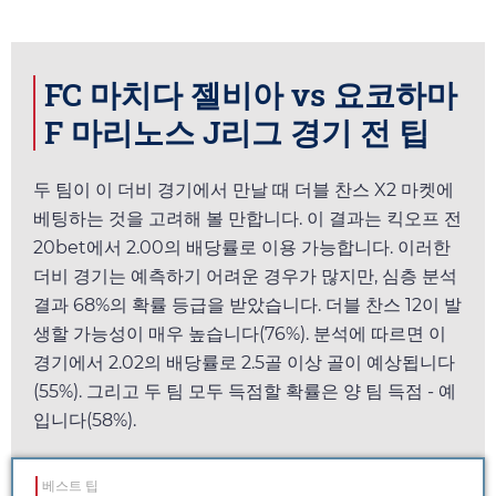
FC 마치다 젤비아 vs 요코하마
F 마리노스 J리그 경기 전 팁
두 팀이 이 더비 경기에서 만날 때 더블 찬스 X2 마켓에
베팅하는 것을 고려해 볼 만합니다. 이 결과는 킥오프 전
20bet
에서
2.00
의 배당률로 이용 가능합니다. 이러한
더비 경기는 예측하기 어려운 경우가 많지만, 심층 분석
결과 68%의 확률 등급을 받았습니다. 더블 찬스 12이 발
생할 가능성이 매우 높습니다(76%). 분석에 따르면 이
경기에서
2.02
의 배당률로 2.5골 이상 골이 예상됩니다
(55%). 그리고 두 팀 모두 득점할 확률은 양 팀 득점 - 예
입니다(58%).
베스트 팁