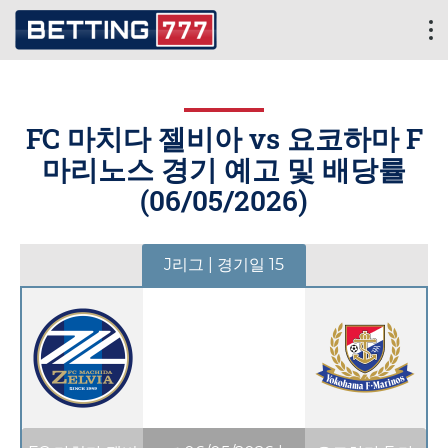
FC 마치다 젤비아 vs 요코하마 F
마리노스 경기 예고 및 배당률
(
06/05/2026
)
J리그 | 경기일 15