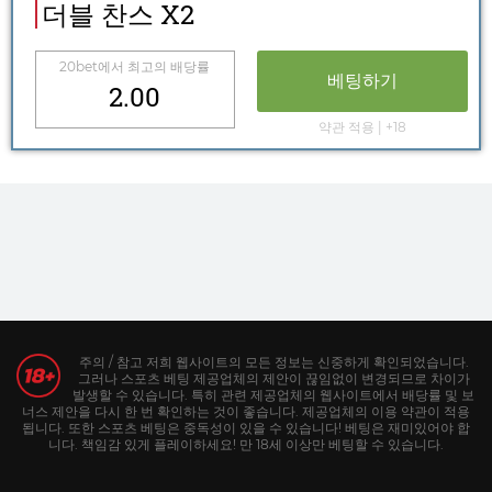
더블 찬스 X2
20bet
에서 최고의 배당률
베팅하기
2.00
약관 적용 | +18
주의 / 참고 저희 웹사이트의 모든 정보는 신중하게 확인되었습니다.
그러나 스포츠 베팅 제공업체의 제안이 끊임없이 변경되므로 차이가
발생할 수 있습니다. 특히 관련 제공업체의 웹사이트에서 배당률 및 보
너스 제안을 다시 한 번 확인하는 것이 좋습니다. 제공업체의 이용 약관이 적용
됩니다. 또한 스포츠 베팅은 중독성이 있을 수 있습니다! 베팅은 재미있어야 합
니다. 책임감 있게 플레이하세요! 만 18세 이상만 베팅할 수 있습니다.