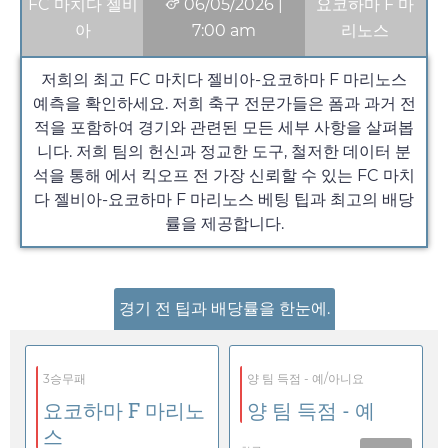
FC 마치다 젤비
06/05/2026
|
요코하마 F 마
아
7:00 am
리노스
저희의 최고 FC 마치다 젤비아-요코하마 F 마리노스
예측을 확인하세요. 저희 축구 전문가들은 폼과 과거 전
적을 포함하여 경기와 관련된 모든 세부 사항을 살펴봅
니다. 저희 팀의 헌신과 정교한 도구, 철저한 데이터 분
석을 통해 에서 킥오프 전 가장 신뢰할 수 있는 FC 마치
다 젤비아-요코하마 F 마리노스 베팅 팁과 최고의 배당
률을 제공합니다.
경기 전 팁과 배당률을 한눈에.
3승무패
양 팀 득점 - 예/아니요
요코하마 F 마리노
양 팀 득점 - 예
스