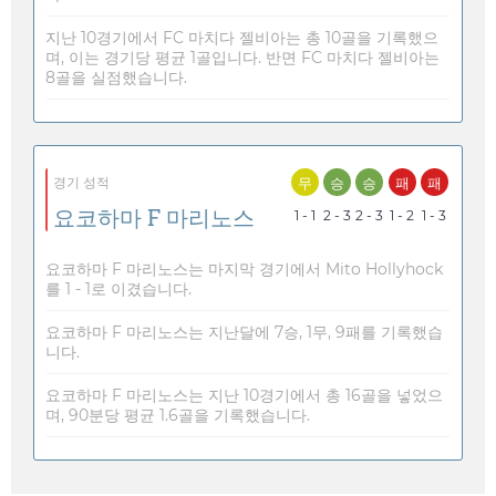
지난 10경기에서 FC 마치다 젤비아는 총 10골을 기록했으
며, 이는 경기당 평균 1골입니다. 반면 FC 마치다 젤비아는
8골을 실점했습니다.
무
승
승
패
패
경기 성적
요코하마 F 마리노스
1 - 1
2 - 3
2 - 3
1 - 2
1 - 3
요코하마 F 마리노스는 마지막 경기에서 Mito Hollyhock
를 1 - 1로 이겼습니다.
요코하마 F 마리노스는 지난달에 7승, 1무, 9패를 기록했습
니다.
요코하마 F 마리노스는 지난 10경기에서 총 16골을 넣었으
며, 90분당 평균 1.6골을 기록했습니다.