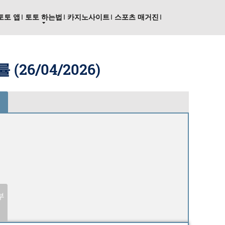
토토 앱
토토 하는법
카지노사이트
스포츠 매거진
 (
26/04/2026
)
부