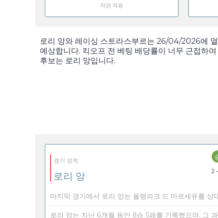
약관 적용
로리 앙와 레이싱 스트라스부르는
26/04/2026
에 열
예상합니다. 킥오프 전 베팅 배당률이 너무 근접하여
후보는 로리 앙입니다.
경기 성적
2 
로리 앙
마지막 경기에서 로리 앙는 올랭피크 드 마르세유를 상대로
로리 앙는 지난 6개월 동안 8승 5패를 기록했으며, 그