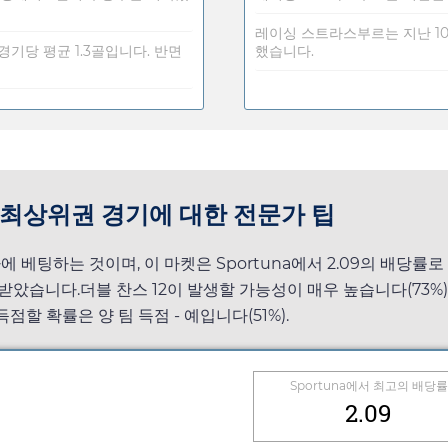
레이싱 스트라스부르는 지난 10경
경기당 평균 1.3골입니다. 반면
했습니다.
 최상위권 경기에 대한 전문가 팁
하에 베팅하는 것이며, 이 마켓은
Sportuna
에서
2.09
의 배당률로 
받았습니다.더블 찬스 12이 발생할 가능성이 매우 높습니다(73%
점할 확률은 양 팀 득점 - 예입니다(51%).
Sportuna
에서 최고의 배당률
2.09