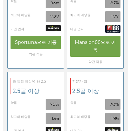
확률
확률
43%
70%
최고의 배당률
최고의 배당률
2.22
1.77
마권 업자
마권 업자
Sportuna
으로 이동
Mansion88
으로 이
동
약관 적용
약관 적용
총 득점 이상/이하 2.5
전문가 팁
2.5골 이상
2.5골 이상
확률
확률
70%
70%
최고의 배당률
최고의 배당률
1.96
1.96
마권 업자
마권 업자