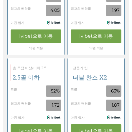
최고의 배당률
최고의 배당률
4.05
1.97
마권 업자
마권 업자
Ivibet
으로 이동
Ivibet
으로 이동
약관 적용
약관 적용
총 득점 이상/이하 2.5
전문가 팁
2.5골 이하
더블 찬스 X2
확률
확률
52%
63%
최고의 배당률
최고의 배당률
1.72
1.87
마권 업자
마권 업자
Ivibet
으로 이동
Ivibet
으로 이동