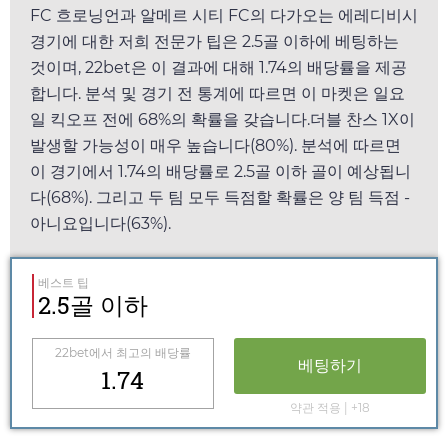
FC 흐로닝언과 알메르 시티 FC의 다가오는 에레디비시
경기에 대한 저희 전문가 팁은 2.5골 이하에 베팅하는
것이며,
22bet
은 이 결과에 대해
1.74
의 배당률을 제공
합니다. 분석 및 경기 전 통계에 따르면 이 마켓은
일요
일
킥오프 전에 68%의 확률을 갖습니다.더블 찬스 1X이
발생할 가능성이 매우 높습니다(80%). 분석에 따르면
이 경기에서
1.74
의 배당률로 2.5골 이하 골이 예상됩니
다(68%). 그리고 두 팀 모두 득점할 확률은 양 팀 득점 -
아니요입니다(63%).
베스트 팁
2.5골 이하
22bet
에서 최고의 배당률
베팅하기
1.74
약관 적용 | +18