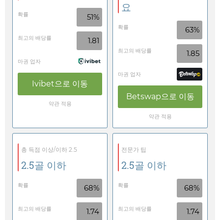
요
확률
51%
확률
63%
최고의 배당률
1.81
최고의 배당률
1.85
마권 업자
마권 업자
Ivibet
으로 이동
Betswap
으로 이동
약관 적용
약관 적용
총 득점 이상/이하 2.5
전문가 팁
2.5골 이하
2.5골 이하
확률
확률
68%
68%
최고의 배당률
최고의 배당률
1.74
1.74