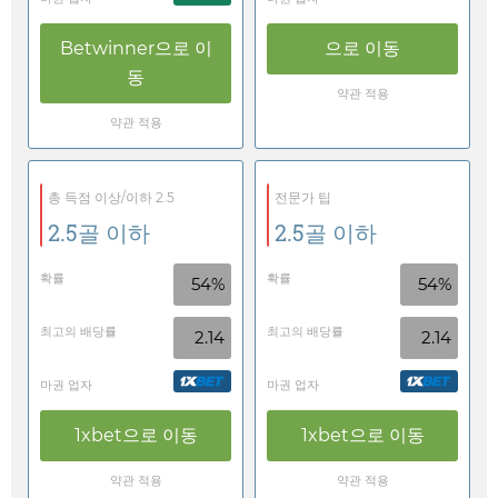
Betwinner
으로 이
으로 이동
동
약관 적용
약관 적용
총 득점 이상/이하 2.5
전문가 팁
2.5골 이하
2.5골 이하
확률
확률
54%
54%
최고의 배당률
최고의 배당률
2.14
2.14
마권 업자
마권 업자
1xbet
으로 이동
1xbet
으로 이동
약관 적용
약관 적용