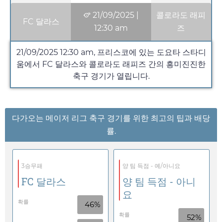
21/09/2025
|
콜로라도 래피
FC 달라스
12:30 am
즈
21/09/2025
12:30 am
, 프리스코에 있는 도요타 스타디
움에서 FC 달라스와 콜로라도 래피즈 간의 흥미진진한
축구 경기가 열립니다.
다가오는 메이저 리그 축구 경기를 위한 최고의 팁과 배당
률.
3승무패
양 팀 득점 - 예/아니요
FC 달라스
양 팀 득점 - 아니
요
확률
46%
확률
52%