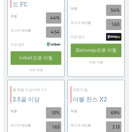
드 FC
확률
54%
확률
44%
최고의 배당률
1.60
최고의 배당률
4.54
마권 업자
마권 업자
Betswap
으로 이동
Ivibet
으로 이동
약관 적용
약관 적용
총 득점 이상/이하 2.5
전문가 팁
2.5골 이상
더블 찬스 X2
확률
확률
51%
69%
최고의 배당률
최고의 배당률
1.63
2.13