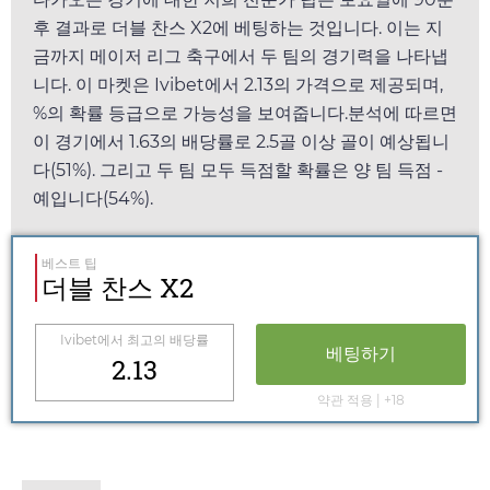
후 결과로 더블 찬스 X2에 베팅하는 것입니다. 이는 지
금까지 메이저 리그 축구에서 두 팀의 경기력을 나타냅
니다. 이 마켓은
Ivibet
에서
2.13
의 가격으로 제공되며,
%의 확률 등급으로 가능성을 보여줍니다.분석에 따르면
이 경기에서
1.63
의 배당률로 2.5골 이상 골이 예상됩니
다(51%). 그리고 두 팀 모두 득점할 확률은 양 팀 득점 -
예입니다(54%).
베스트 팁
더블 찬스 X2
Ivibet
에서 최고의 배당률
베팅하기
2.13
약관 적용 | +18