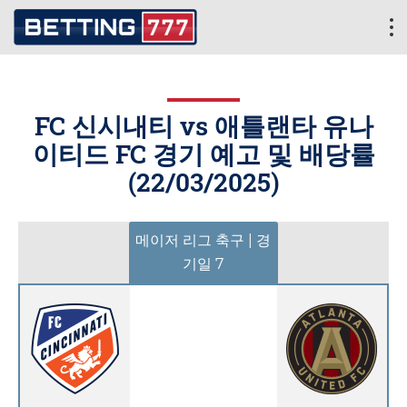
FC 신시내티 vs 애틀랜타 유나
이티드 FC 경기 예고 및 배당률
(
22/03/2025
)
메이저 리그 축구 | 경
기일 7