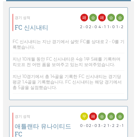
패
승
패
승
승
경기 성적
FC 신시내티
2 - 0
2 - 0
4 - 1
1 - 0
1 - 2
FC 신시내티는 지난 경기에서 샬럿 FC를 상대로 2 - 0를 기
록했습니다.
지난 10개월 동안 FC 신시내티은 4승 1무 5패를 기록하며
킥오프 전 어떤 폼을 보여주고 있는지 보여주었습니다.
지난 10경기에서 총 14골을 기록한 FC 신시내티는 경기당
평균 1.4골을 기록했습니다. FC 신시내티는 해당 경기에서
총 5골을 실점했습니다.
무
패
승
승
승
경기 성적
애틀랜타 유나이티드
0 - 0
2 - 0
3 - 2
1 - 2
2 - 1
FC