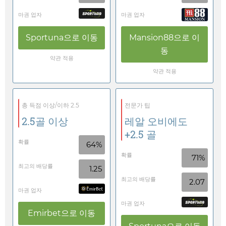
마권 업자
마권 업자
Sportuna
으로 이동
Mansion88
으로 이
동
약관 적용
약관 적용
총 득점 이상/이하 2.5
전문가 팁
2.5골 이상
레알 오비에도
+2.5 골
확률
64%
확률
71%
최고의 배당률
1.25
최고의 배당률
2.07
마권 업자
마권 업자
Emirbet
으로 이동