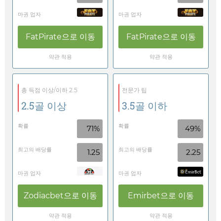
마권 업자
마권 업자
FatPirate
으로 이동
FatPirate
으로 이동
약관 적용
약관 적용
총 득점 이상/이하 2.5
전문가 팁
2.5골 이상
3.5골 이하
확률
확률
71%
49%
최고의 배당률
최고의 배당률
1.25
2.25
마권 업자
마권 업자
Zodiacbet
으로 이동
Emirbet
으로 이동
약관 적용
약관 적용