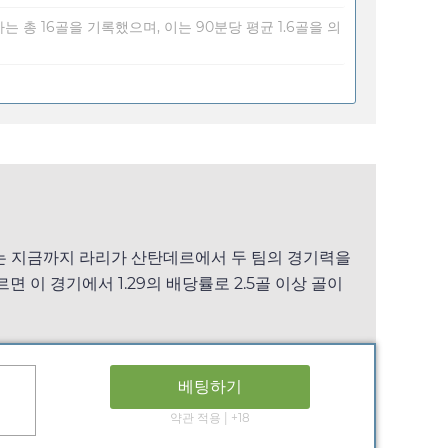
는 총 16골을 기록했으며, 이는 90분당 평균 1.6골을 의
 이는 지금까지 라리가 산탄데르에서 두 팀의 경기력을
따르면 이 경기에서
1.29
의 배당률로 2.5골 이상 골이
베팅하기
약관 적용 | +18