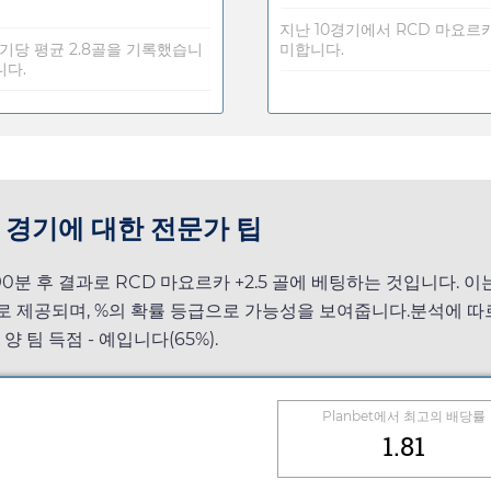
지난 10경기에서 RCD 마요르카
경기당 평균 2.8골을 기록했습니
미합니다.
니다.
카 경기에 대한 전문가 팁
90분 후 결과로 RCD 마요르카 +2.5 골에 베팅하는 것입니다.
로 제공되며, %의 확률 등급으로 가능성을 보여줍니다.분석에 
 팀 득점 - 예입니다(65%).
Planbet
에서 최고의 배당률
1.81