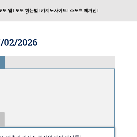
토토 앱
토토 하는법
카지노사이트
스포츠 매거진
/02/2026