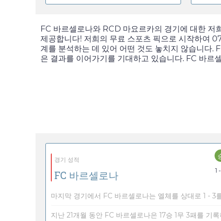
FC 바르셀로나와 RCD 마요르카의 경기에 대한 저
제공합니다! 저희의 무료 스포츠 픽으로 시작하여
07
계를 분석하는 데 있어 어떤 것도 놓치지 않습니다. 
은 결과를 이어가기를 기대하고 있습니다. FC 바르
경기 성적
1 
FC 바르셀로나
마지막 경기에서 FC 바르셀로나는 엘체를 상대로 1 - 3
지난 21개월 동안 FC 바르셀로나은 17승 1무 3패를 기