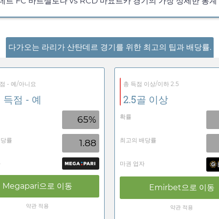
데르 FC 바르셀로나 vs RCD 마요르카 경기의 가장 상세한 통계
다가오는 라리가 산탄데르 경기를 위한 최고의 팁과 배당률.
점 - 예/아니요
총 득점 이상/이하 2.5
 득점 - 예
2.5골 이상
확률
65%
배당률
최고의 배당률
1.88
자
마권 업자
Megapari
으로 이동
Emirbet
으로 이동
약관 적용
약관 적용